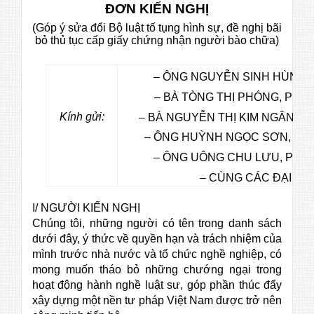
ĐƠN KIẾN NGHỊ
(Góp ý sửa đổi Bộ luật tố tụng hình sự, đề nghị bãi
bỏ thủ tục cấp giấy chứng nhận người bào chữa)
– ÔNG NGUYỄN SINH HÙNG, 
– BÀ TÒNG THỊ PHÓNG, PHÓ
Kính gửi:
– BÀ NGUYỄN THỊ KIM NGÂN, P
– ÔNG HUỲNH NGỌC SƠN, PHÓ
– ÔNG UÔNG CHU LƯU, PHÓ 
– CÙNG CÁC ĐẠI BI
I/ NGƯỜI KIẾN NGHỊ
Chúng tôi, những người có tên trong danh sách
dưới đây, ý thức về quyền hạn và trách nhiệm của
mình trước nhà nước và tổ chức nghề nghiệp, có
mong muốn tháo bỏ những chướng ngại trong
hoạt động hành nghề luật sư, góp phần thúc đẩy
xây dựng một nền tư pháp Việt Nam được trở nên