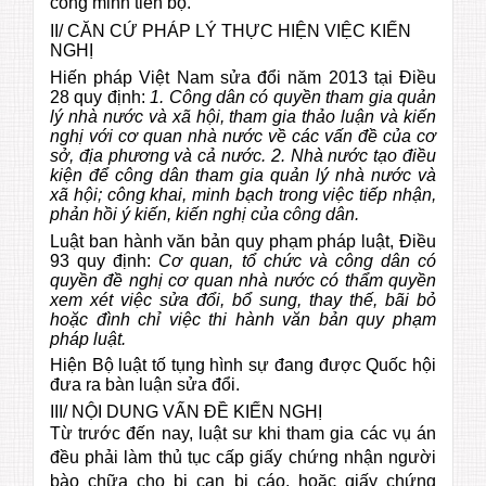
công minh tiến bộ.
II/ CĂN CỨ PHÁP LÝ THỰC HIỆN VIỆC KIẾN
NGHỊ
Hiến pháp Việt Nam sửa đổi năm 2013 tại Điều
28 quy định:
1. Công dân có quyền tham gia quản
lý nhà nước và xã hội, tham gia thảo luận và kiến
nghị với cơ quan nhà nước về các vấn đề của cơ
sở, địa phương và cả nước. 2. Nhà nước tạo điều
kiện để công dân tham gia quản lý nhà nước và
xã hội; công khai, minh bạch trong việc tiếp nhận,
phản hồi ý kiến, kiến nghị của công dân.
Luật ban hành văn bản quy phạm pháp luật, Điều
93 quy định:
Cơ quan, tổ chức và công dân có
quyền đề nghị cơ quan nhà nước có thẩm quyền
xem xét việc sửa đổi, bổ sung, thay thế, bãi bỏ
hoặc đình chỉ việc thi hành văn bản quy phạm
pháp luật.
Hiện Bộ luật tố tụng hình sự đang được Quốc hội
đưa ra bàn luận sửa đổi.
III/ NỘI DUNG VẤN ĐỀ KIẾN NGHỊ
Từ trước đến nay, luật sư khi tham gia các vụ án
đều phải làm thủ tục cấp giấy chứng nhận người
bào chữa cho bị can bị cáo, hoặc giấy chứng