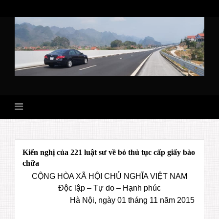
Skip
to
content
Kiến nghị của 221 luật sư về bỏ thủ tục cấp giấy bào
chữa
CỘNG HÒA XÃ HỘI CHỦ NGHĨA VIỆT NAM
Độc lập – Tự do – Hạnh phúc
Hà Nội, ngày 01 tháng 11 năm 2015