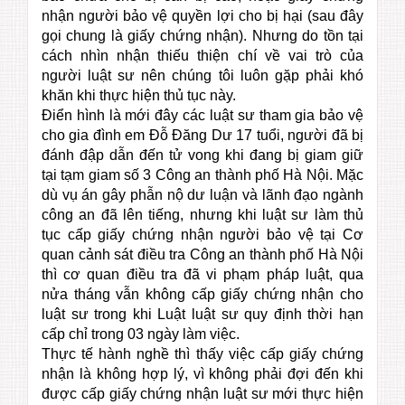
nhận người bảo vệ quyền lợi cho bị hại (sau đây
gọi chung là giấy chứng nhận). Nhưng do tồn tại
cách nhìn nhận thiếu thiện chí về vai trò của
người luật sư nên chúng tôi luôn gặp phải khó
khăn khi thực hiện thủ tục này.
Điển hình là mới đây các luật sư tham gia bảo vệ
cho gia đình em Đỗ Đăng Dư 17 tuổi, người đã bị
đánh đập dẫn đến tử vong khi đang bị giam giữ
tại tạm giam số 3 Công an thành phố Hà Nội. Mặc
dù vụ án gây phẫn nộ dư luận và lãnh đạo ngành
công an đã lên tiếng, nhưng khi luật sư làm thủ
tục cấp giấy chứng nhận người bảo vệ tại Cơ
quan cảnh sát điều tra Công an thành phố Hà Nội
thì cơ quan điều tra đã vi phạm pháp luật, qua
nửa tháng vẫn không cấp giấy chứng nhận cho
luật sư trong khi Luật luật sư quy định thời hạn
cấp chỉ trong 03 ngày làm việc.
Thực tế hành nghề thì thấy việc cấp giấy chứng
nhận là không hợp lý, vì không phải đợi đến khi
được cấp giấy chứng nhận luật sư mới thực hiện