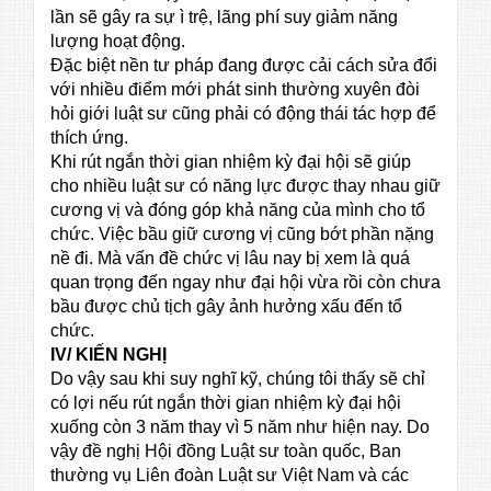
lần sẽ gây ra sự ì trệ, lãng phí suy giảm năng
lượng hoạt động.
Đặc biệt nền tư pháp đang được cải cách sửa đổi
với nhiều điểm mới phát sinh thường xuyên đòi
hỏi giới luật sư cũng phải có động thái tác hợp để
thích ứng.
Khi rút ngắn thời gian nhiệm kỳ đại hội sẽ giúp
cho nhiều luật sư có năng lực được thay nhau giữ
cương vị và đóng góp khả năng của mình cho tổ
chức. Việc bầu giữ cương vị cũng bớt phần nặng
nề đi. Mà vấn đề chức vị lâu nay bị xem là quá
quan trọng đến ngay như đại hội vừa rồi còn chưa
bầu được chủ tịch gây ảnh hưởng xấu đến tổ
chức.
IV/ KIẾN NGHỊ
Do vậy sau khi suy nghĩ kỹ, chúng tôi thấy sẽ chỉ
có lợi nếu rút ngắn thời gian nhiệm kỳ đại hội
xuống còn 3 năm thay vì 5 năm như hiện nay. Do
vậy đề nghị Hội đồng Luật sư toàn quốc, Ban
thường vụ Liên đoàn Luật sư Việt Nam và các