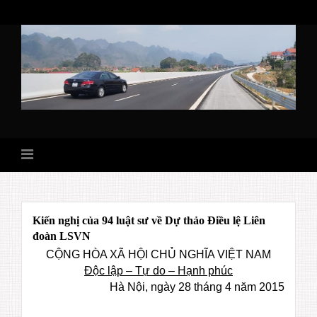
Skip
to
content
Kiến nghị của 94 luật sư về Dự thảo Điều lệ Liên
đoàn LSVN
CỘNG HÒA XÃ HỘI CHỦ NGHĨA VIỆT NAM
Độc lập – Tự do – Hạnh phúc
Hà Nội, ngày 28 tháng 4 năm 2015