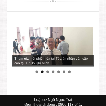
Tham gia một phiên tòa tại Tòa án nhân dân cấp
cao tại TP Hồ Chí Minh
Luật sư Ngô Ngọc Trai
Ðiện thoại di động : 0906 117 641.