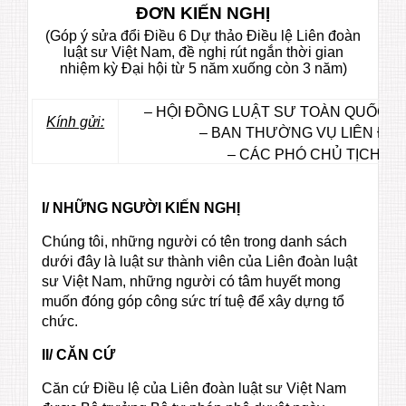
ĐƠN KIẾN NGHỊ
(Góp ý sửa đổi Điều 6 Dự thảo Điều lệ Liên đoàn
luật sư Việt Nam, đề nghị rút ngắn thời gian
nhiệm kỳ Đại hội từ 5 năm xuống còn 3 năm)
– HỘI ĐỒNG LUẬT SƯ TOÀN QUỐC, L
Kính gửi:
– BAN THƯỜNG VỤ LIÊN ĐOÀ
– CÁC PHÓ CHỦ TỊCH LI
I/ NHỮNG NGƯỜI KIẾN NGHỊ
Chúng tôi, những người có tên trong danh sách
dưới đây là luật sư thành viên của Liên đoàn luật
sư Việt Nam, những người có tâm huyết mong
muốn đóng góp công sức trí tuệ để xây dựng tổ
chức.
II/ CĂN CỨ
Căn cứ Điều lệ của Liên đoàn luật sư Việt Nam