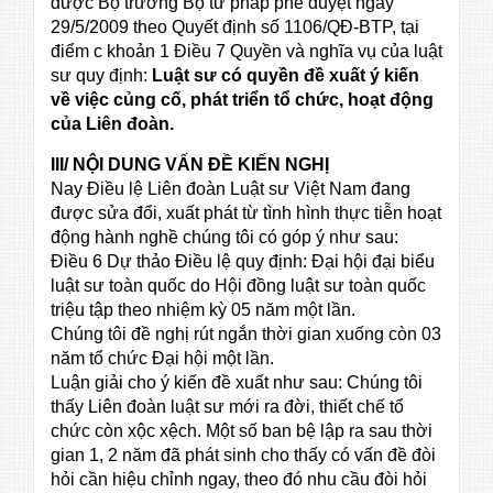
được Bộ trưởng Bộ tư pháp phê duyệt ngày
29/5/2009 theo Quyết định số 1106/QĐ-BTP, tại
điểm c khoản 1 Điều 7 Quyền và nghĩa vụ của luật
sư quy định:
Luật sư có quyền đề xuất ý kiến
về việc củng cố, phát triển tổ chức, hoạt động
của Liên đoàn.
III/ NỘI DUNG VẤN ĐỀ KIẾN NGHỊ
Nay Điều lệ Liên đoàn Luật sư Việt Nam đang
được sửa đổi, xuất phát từ tình hình thực tiễn hoạt
động hành nghề chúng tôi có góp ý như sau:
Điều 6 Dự thảo Điều lệ quy định: Đại hội đại biểu
luật sư toàn quốc do Hội đồng luật sư toàn quốc
triệu tập theo nhiệm kỳ 05 năm một lần.
Chúng tôi đề nghị rút ngắn thời gian xuống còn 03
năm tổ chức Đại hội một lần.
Luận giải cho ý kiến đề xuất như sau: Chúng tôi
thấy Liên đoàn luật sư mới ra đời, thiết chế tổ
chức còn xộc xệch. Một số ban bệ lập ra sau thời
gian 1, 2 năm đã phát sinh cho thấy có vấn đề đòi
hỏi cần hiệu chỉnh ngay, theo đó nhu cầu đòi hỏi