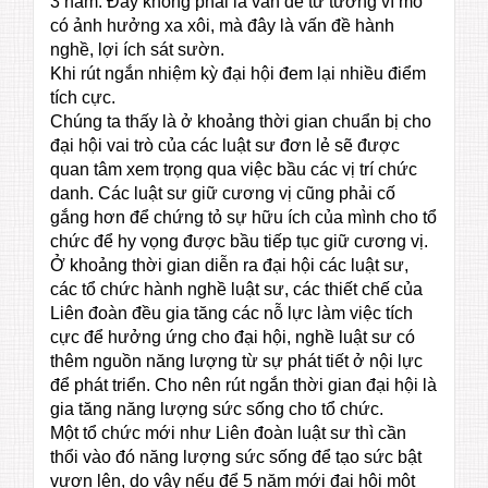
3 năm. Đây không phải là vấn đề tư tưởng vĩ mô
có ảnh hưởng xa xôi, mà đây là vấn đề hành
nghề, lợi ích sát sườn.
Khi rút ngắn nhiệm kỳ đại hội đem lại nhiều điểm
tích cực.
Chúng ta thấy là ở khoảng thời gian chuẩn bị cho
đại hội vai trò của các luật sư đơn lẻ sẽ được
quan tâm xem trọng qua việc bầu các vị trí chức
danh. Các luật sư giữ cương vị cũng phải cố
gắng hơn để chứng tỏ sự hữu ích của mình cho tổ
chức để hy vọng được bầu tiếp tục giữ cương vị.
Ở khoảng thời gian diễn ra đại hội các luật sư,
các tổ chức hành nghề luật sư, các thiết chế của
Liên đoàn đều gia tăng các nỗ lực làm việc tích
cực để hưởng ứng cho đại hội, nghề luật sư có
thêm nguồn năng lượng từ sự phát tiết ở nội lực
để phát triển. Cho nên rút ngắn thời gian đại hội là
gia tăng năng lượng sức sống cho tổ chức.
Một tổ chức mới như Liên đoàn luật sư thì cần
thổi vào đó năng lượng sức sống để tạo sức bật
vươn lên, do vậy nếu để 5 năm mới đại hội một