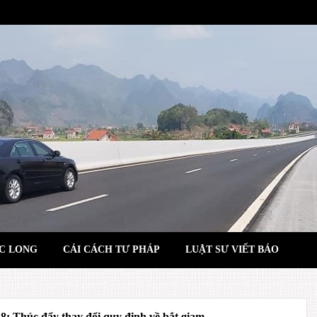
C LONG
CẢI CÁCH TƯ PHÁP
LUẬT SƯ VIẾT BÁO
: Thúc đẩy thay đổi quy định về bắt giam