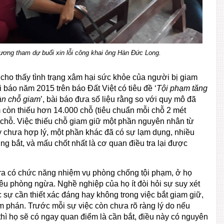
ương tham dự buổi xin lỗi công khai ông Hàn Đức Long.
 cho thấy tình trạng xâm hại sức khỏe của người bị giam
 báo năm 2015 trên báo Đất Việt có tiêu đề ‘
Tội phạm tăng
àn chỗ giam
’, bài báo đưa số liệu rằng so với quy mô đã
m còn thiếu hơn 14.000 chỗ (tiêu chuẩn mỗi chỗ 2 mét
 chỗ. Việc thiếu chỗ giam giữ một phần nguyên nhân từ
ay chưa hợp lý, một phần khác đã có sự lạm dụng, nhiều
ng bắt, và mấu chốt nhất là cơ quan điều tra lại được
tra có chức năng nhiệm vụ phòng chống tội phạm, ở họ
tiêu phòng ngừa. Nghề nghiệp của họ ít đòi hỏi sự suy xét
sự cần thiết xác đáng hay không trong việc bắt giam giữ,
m phán. Trước mỗi sự việc còn chưa rõ ràng lý do nếu
thì họ sẽ có ngay quan điểm là cần bắt, điều này có nguyên