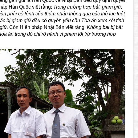
giềng gần gũi là Hàn Quốc và Nhật Bản đều quy định quyền
pháp Hàn Quốc viết rằng:
Trong trường hợp bắt, giam giữ,
 cần phải có lệnh của thẩm phán thông qua các thủ tục luật
oặc bị giam giữ đều có quyền yêu cầu Tòa án xem xét tính
giữ.
Còn Hiến pháp Nhật Bản viết rằng:
Không bai bị bắt
a án trong đó chỉ rõ hành vi phạm tội trừ trường hợp