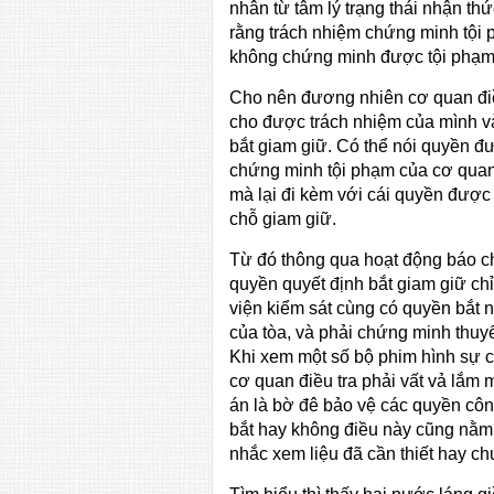
nhân từ tâm lý trạng thái nhận t
rằng trách nhiệm chứng minh tội p
không chứng minh được tội phạm t
Cho nên đương nhiên cơ quan điều
cho được trách nhiệm của mình và
bắt giam giữ. Có thể nói quyền đư
chứng minh tội phạm của cơ quan 
mà lại đi kèm với cái quyền được 
chỗ giam giữ.
Từ đó thông qua hoạt động báo chí
quyền quyết định bắt giam giữ chỉ
viện kiểm sát cùng có quyền bắt n
của tòa, và phải chứng minh thuy
Khi xem một số bộ phim hình sự c
cơ quan điều tra phải vất vả lắm m
án là bờ đê bảo vệ các quyền cô
bắt hay không điều này cũng nằm 
nhắc xem liệu đã cần thiết hay ch