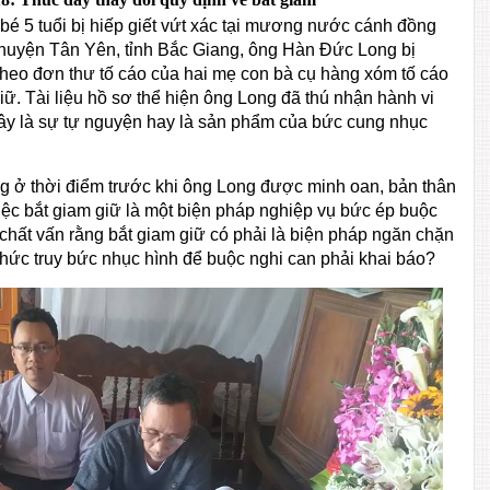
é 5 tuổi bị hiếp giết vứt xác tại mương nước cánh đồng
 huyện Tân Yên, tỉnh Bắc Giang, ông Hàn Đức Long bị
theo đơn thư tố cáo của hai mẹ con bà cụ hàng xóm tố cáo
ữ. Tài liệu hồ sơ thể hiện ông Long đã thú nhận hành vi
đây là sự tự nguyện hay là sản phẩm của bức cung nhục
ưng ở thời điểm trước khi ông Long được minh oan, bản thân
việc bắt giam giữ là một biện pháp nghiệp vụ bức ép buộc
ã chất vấn rằng bắt giam giữ có phải là biện pháp ngăn chặn
thức truy bức nhục hình để buộc nghi can phải khai báo?