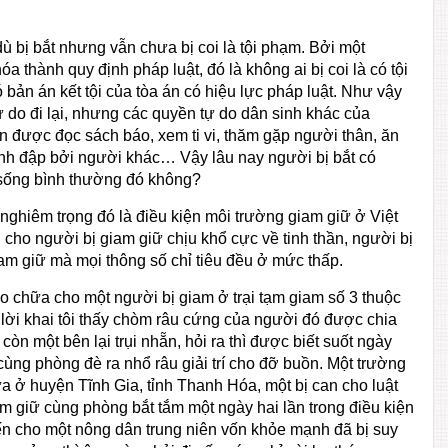
ù bị bắt nhưng vẫn chưa bị coi là tội phạm. Bởi một
a thành quy định pháp luật, đó là không ai bị coi là có tội
 bản án kết tội của tòa án có hiệu lực pháp luật. Như vậy
 do đi lại, nhưng các quyền tự do dân sinh khác của
n được đọc sách báo, xem ti vi, thăm gặp người thân, ăn
nh đập bởi người khác… Vậy lâu nay người bị bắt có
sống bình thường đó không?
 nghiêm trọng đó là điều kiện môi trường giam giữ ở Việt
cho người bị giam giữ chịu khổ cực về tinh thần, người bị
iam giữ mà mọi thông số chỉ tiêu đều ở mức thấp.
ào chữa cho một người bị giam ở trại tạm giam số 3 thuộc
 lời khai tôi thấy chòm râu cứng của người đó được chia
còn một bên lại trụi nhẵn, hỏi ra thì được biết suốt ngày
ùng phòng đè ra nhổ râu giải trí cho đỡ buồn. Một trường
a ở huyện Tĩnh Gia, tỉnh Thanh Hóa, một bị can cho luật
m giữ cùng phòng bắt tắm một ngày hai lần trong điều kiện
ến cho một nông dân trung niên vốn khỏe mạnh đã bị suy