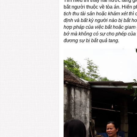
Tìm hiểu thì thấy hai nước láng 
bắt người thuộc về tòa án. Hiến 
tịch thu tài sản hoặc khám xét thì
định và bất kỳ người nào bị bắt h
hợp pháp của việc bắt hoặc giam 
bớ mà không có sự cho phép của tò
đương sự bị bắt quả tang.