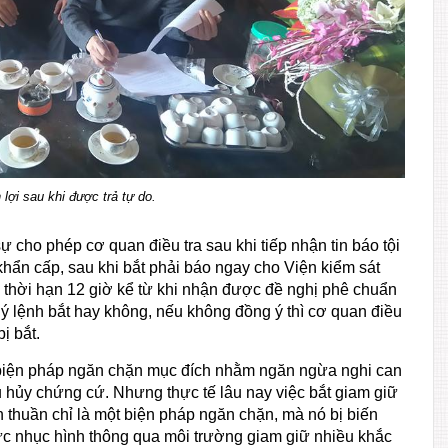
ợi sau khi được trả tự do.
 sự cho phép cơ quan điều tra sau khi tiếp nhận tin báo tội
khẩn cấp, sau khi bắt phải báo ngay cho Viện kiểm sát
 thời hạn 12 giờ kể từ khi nhận được đề nghị phê chuẩn
g ý lệnh bắt hay không, nếu không đồng ý thì cơ quan điều
ị bắt.
t biện pháp ngăn chặn mục đích nhằm ngăn ngừa nghi can
iêu hủy chứng cứ. Nhưng thực tế lâu nay việc bắt giam giữ
 thuần chỉ là một biện pháp ngăn chặn, mà nó bị biến
ức nhục hình thông qua môi trường giam giữ nhiều khắc