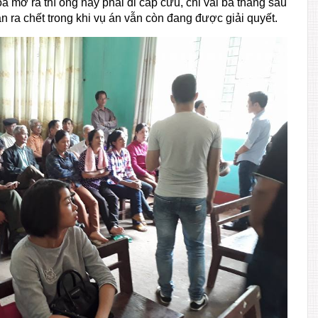
òa mở ra thì ông này phải đi cấp cứu, chỉ vài ba tháng sau
ăn ra chết trong khi vụ án vẫn còn đang được giải quyết.