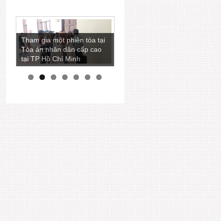
Luật sư Ngô Ngọc Trai còn
Tham gia một phiên tòa tại
là một nhà báo viết nhiều
Tòa án nhân dân cấp cao
bài phân tích các vấn đề
tại TP Hồ Chí Minh
pháp lý