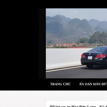
Skip
to
content
TRANG CHỦ
ÁN OAN HÀN ĐỨ
Hồi ký vụ án Hàn Đức Long – Kỳ 18