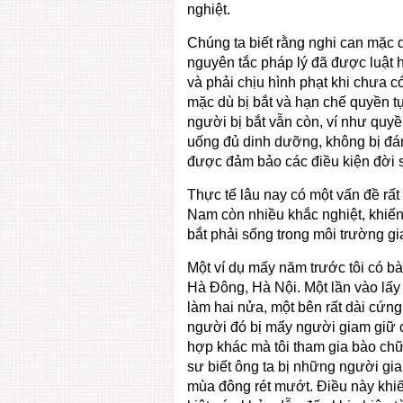
nghiệt.
Chúng ta biết rằng nghi can mặc d
nguyên tắc pháp lý đã được luật hó
và phải chịu hình phạt khi chưa có
mặc dù bị bắt và hạn chế quyền tự
người bị bắt vẫn còn, ví như quyề
uống đủ dinh dưỡng, không bị đá
được đảm bảo các điều kiện đời 
Thực tế lâu nay có một vấn đề rất
Nam còn nhiều khắc nghiệt, khiến 
bắt phải sống trong môi trường g
Một ví dụ mấy năm trước tôi có b
Hà Đông, Hà Nội. Một lần vào lấy
làm hai nửa, một bên rất dài cứng 
người đó bị mấy người giam giữ c
hợp khác mà tôi tham gia bào chữ
sư biết ông ta bị những người gia
mùa đông rét mướt. Điều này khi