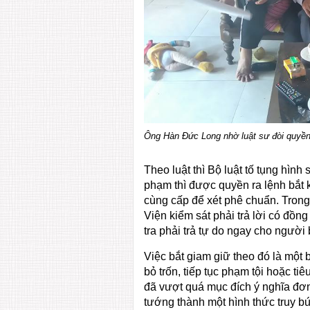
Ông Hàn Đức Long nhờ luật sư đòi quyền l
Theo luật thì Bộ luật tố tụng hình
phạm thì được quyền ra lệnh bắt 
cùng cấp để xét phê chuẩn. Trong
Viện kiểm sát phải trả lời có đồn
tra phải trả tự do ngay cho người b
Việc bắt giam giữ theo đó là mộ
bỏ trốn, tiếp tục phạm tội hoặc t
đã vượt quá mục đích ý nghĩa đơn
tướng thành một hình thức truy b