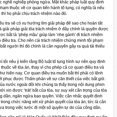
hức nghề nghiệp phòng ngừa. Mặt khác pháp luật quy định
hạm thuộc về cơ quan tiến hành tố tụng, có nghĩa là nếu
hì họ phải chịu trách nhiệm nào đó.
 tra sẽ có xu hướng tìm giải pháp để sao cho hoàn tất
 giải pháp giải tỏa trách nhiệm ở đây chính là quyền được
ợc bắt là ‘phép mầu’ giúp làm ‘nhẹ gánh’ đi trách nhiệm
điều tra. Cho nên cái trách nhiệm chứng minh tội phạm
bắt người thì đó chính là căn nguyên gây ra quá tải thiếu
 tôi nêu ý kiến rằng Bộ luật tố tụng hình sự nên quy định
 thuộc về tòa án, thay vì cho phép cả cơ quan điều tra và
hư hiện nay. Cơ quan điều tra muốn bắt thì phải có lệnh
ết phục được Thẩm phán về sự cần thiết của việc bắt giữ.
ủa nước ngoài đôi khi chúng ta thấy trong nội dung phim
ới xin được ‘trát’ bắt của tòa, sự suy xét cẩn trọng của tòa
ng dân, ngăn ngừa bạo quyền. Việc cân nhắc quyết định
trong chức năng xét xử phán quyết của tòa án, tức là cân
ưa trong việc tước đi một số quyền tự do của công dân.