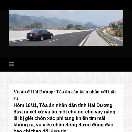
Skip
to
content
Vụ án ở Hải Dương: Tòa án cần kiên nhẫn với luật
sư
Hôm 18/11, Tòa án nhân dân tỉnh Hải Dương
đưa ra xét xử vụ án một chủ nợ cho vay nặng
lãi bị giết chôn xác phi tang khiến tìm mãi
không ra, vụ việc chấn động được đông đảo
báo chí theo dõi đưa tin.