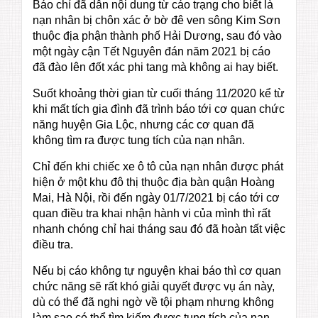
Báo chí đã dẫn nội dung từ cáo trạng cho biết là
nạn nhân bị chôn xác ở bờ đê ven sông Kim Sơn
thuộc địa phận thành phố Hải Dương, sau đó vào
một ngày cận Tết Nguyên đán năm 2021 bị cáo
đã đào lên đốt xác phi tang mà không ai hay biết.
Suốt khoảng thời gian từ cuối tháng 11/2020 kể từ
khi mất tích gia đình đã trình báo tới cơ quan chức
năng huyện Gia Lộc, nhưng các cơ quan đã
không tìm ra được tung tích của nạn nhân.
Chỉ đến khi chiếc xe ô tô của nạn nhân được phát
hiện ở một khu đô thị thuộc địa bàn quận Hoàng
Mai, Hà Nội, rồi đến ngày 01/7/2021 bị cáo tới cơ
quan điều tra khai nhận hành vi của mình thì rất
nhanh chóng chỉ hai tháng sau đó đã hoàn tất việc
điều tra.
Nếu bị cáo không tự nguyện khai báo thì cơ quan
chức năng sẽ rất khó giải quyết được vụ án này,
dù có thể đã nghi ngờ về tội phạm nhưng không
làm sao có thể tìm kiếm được tung tích của nạn