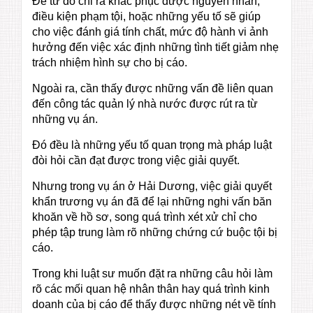
Để từ đó chỉ ra khắc phục được nguyên nhân,
điều kiện phạm tội, hoặc những yếu tố sẽ giúp
cho việc đánh giá tính chất, mức độ hành vi ảnh
hưởng đến việc xác định những tình tiết giảm nhẹ
trách nhiệm hình sự cho bị cáo.
Ngoài ra, cần thấy được những vấn đề liên quan
đến công tác quản lý nhà nước được rút ra từ
những vụ án.
Đó đều là những yếu tố quan trọng mà pháp luật
đòi hỏi cần đạt được trong việc giải quyết.
Nhưng trong vụ án ở Hải Dương, việc giải quyết
khẩn trương vụ án đã để lại những nghi vấn băn
khoăn về hồ sơ, song quá trình xét xử chỉ cho
phép tập trung làm rõ những chứng cứ buộc tội bị
cáo.
Trong khi luật sư muốn đặt ra những câu hỏi làm
rõ các mối quan hệ nhân thân hay quá trình kinh
doanh của bị cáo để thấy được những nét về tính