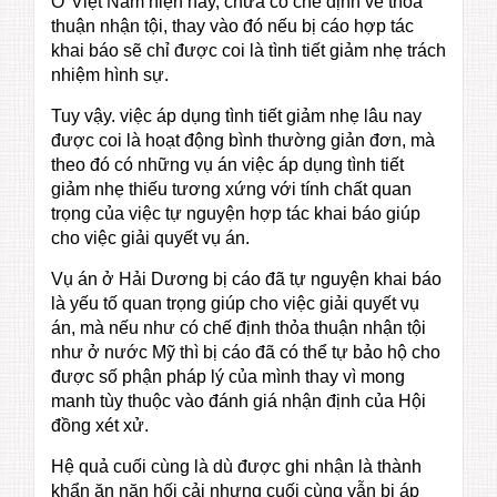
Ở Việt Nam hiện nay, chưa có chế định về thỏa
thuận nhận tội, thay vào đó nếu bị cáo hợp tác
khai báo sẽ chỉ được coi là tình tiết giảm nhẹ trách
nhiệm hình sự.
Tuy vậy. việc áp dụng tình tiết giảm nhẹ lâu nay
được coi là hoạt động bình thường giản đơn, mà
theo đó có những vụ án việc áp dụng tình tiết
giảm nhẹ thiếu tương xứng với tính chất quan
trọng của việc tự nguyện hợp tác khai báo giúp
cho việc giải quyết vụ án.
Vụ án ở Hải Dương bị cáo đã tự nguyện khai báo
là yếu tố quan trọng giúp cho việc giải quyết vụ
án, mà nếu như có chế định thỏa thuận nhận tội
như ở nước Mỹ thì bị cáo đã có thể tự bảo hộ cho
được số phận pháp lý của mình thay vì mong
manh tùy thuộc vào đánh giá nhận định của Hội
đồng xét xử.
Hệ quả cuối cùng là dù được ghi nhận là thành
khẩn ăn năn hối cải nhưng cuối cùng vẫn bị áp