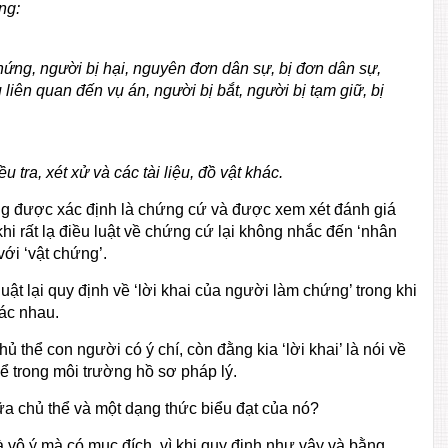
ng:
hứng, người bị hại, nguyên đơn dân sự, bị đơn dân sự,
 liên quan đến vụ án, người bị bắt, người bị tạm giữ, bị
 tra, xét xử và các tài liệu, đồ vật khác.
cũng được xác định là chứng cứ và được xem xét đánh giá
hi rất lạ điều luật về chứng cứ lại không nhắc đến ‘nhân
ới ‘vật chứng’.
uật lại quy định về ‘lời khai của người làm chứng’ trong khi
hác nhau.
ủ thể con người có ý chí, còn đằng kia ‘lời khai’ là nói về
ể trong môi trường hồ sơ pháp lý.
giữa chủ thể và một dạng thức biểu đạt của nó?
 vô ý mà có mục đích, vì khi quy định như vậy và bằng