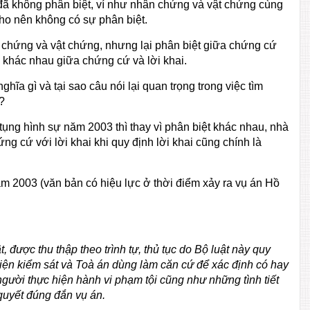
đã không phân biệt, ví như nhân chứng và vật chứng cùng
ho nên không có sự phân biệt.
 chứng và vật chứng, nhưng lại phân biệt giữa chứng cứ
ự khác nhau giữa chứng cứ và lời khai.
hĩa gì và tại sao câu nói lại quan trọng trong việc tìm
?
ố tụng hình sự năm 2003 thì thay vì phân biệt khác nhau, nhà
ng cứ với lời khai khi quy định lời khai cũng chính là
ăm 2003 (văn bản có hiệu lực ở thời điểm xảy ra vụ án Hồ
, được thu thập theo trình tự, thủ tục do Bộ luật này quy
iện kiểm sát và Toà án dùng làm căn cứ để xác định có hay
người thực hiện hành vi phạm tội cũng như những tình tiết
 quyết đúng đắn vụ án.