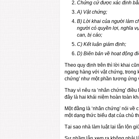
Chứng cứ được xác định bằ
A) Vật chứng;
B) Lời khai của người làm c
người có quyền lợi, nghĩa vụ
can, bị cáo;
C) Kết luận giám định;
D) Biên bản về hoạt động điều
Theo quy định trên thì lời khai 
ngang hàng với vật chứng, trong k
chứng’ như một phần tương ứng v
Thay vì nêu ra ‘nhân chứng’ điều l
đây là hai khái niệm hoàn toàn k
Một đằng là ‘nhân chứng’ nói về ch
một dạng thức biểu đạt của chủ th
Tại sao nhà làm luật lại lẫn lộn 
Sự nhầm lẫn xem ra không phải là