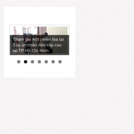
Luật sư Ngô Ngọc Trai còn
Tham gia một phiên tòa tại
là một nhà báo viết nhiều
Tòa án nhân dân cấp cao
bài phân tích các vấn đề
tại TP Hồ Chí Minh
pháp lý