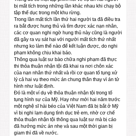
bị mất tích trong những lần khác nhau khi chạy bộ
tập thể dục trong một khu rừng.
Trong lần mất tích lần thứ hai người ta đã điều tra
ra bắt được hung thủ và tìm được xác nạn nhân,
các cơ quan nghi ngờ hung thủ này cũng là người
đã gây ra vụ sát hại với người mất tích thứ nhất
nhưng ko làm thế nào để kết luận được, do nghi
phạm không chịu khai báo.
Thông qua luật sư bào chữa nghi phạm đã thực
thi thỏa thuận nhận tội đã khai ra nơi chôn xác
của nạn nhân thứ nhất và rồi cơ quan tố tụng xử
lý cả hai vụ theo mức án chung thân thay vì án tử
hình như luật định.
Đó là một ví dụ về thỏa thuận nhận tội trong tố
tụng hình sự của Mỹ. Hay như mới hai năm trước
một nghệ sĩ hài béo của Việt Nam đã bị bắt ở Mỹ
vì bị nghi lạm dụng tình dục trẻ em, nhờ cơ chế
thỏa thuận nhận tội thông qua luật sư mà bị cáo
đã hưởng mức án nhẹ và sau một thời gian bị
giam thì đã về nước.