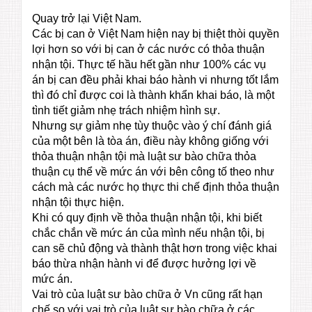
Quay trở lại Việt Nam.
Các bị can ở Việt Nam hiện nay bị thiệt thòi quyền
lợi hơn so với bị can ở các nước có thỏa thuận
nhận tội. Thực tế hầu hết gần như 100% các vụ
án bị can đều phải khai báo hành vi nhưng tốt lắm
thì đó chỉ được coi là thành khẩn khai báo, là một
tình tiết giảm nhẹ trách nhiệm hình sự.
Nhưng sự giảm nhẹ tùy thuộc vào ý chí đánh giá
của một bên là tòa án, điều này không giống với
thỏa thuận nhận tội mà luật sư bào chữa thỏa
thuận cụ thể về mức án với bên công tố theo như
cách mà các nước họ thực thi chế định thỏa thuận
nhận tội thực hiện.
Khi có quy định về thỏa thuận nhận tội, khi biết
chắc chắn về mức án của mình nếu nhận tội, bị
can sẽ chủ động và thành thật hơn trong việc khai
báo thừa nhận hành vi để được hưởng lợi về
mức án.
Vai trò của luật sư bào chữa ở Vn cũng rất hạn
chế so với vai trò của luật sư bào chữa ở các