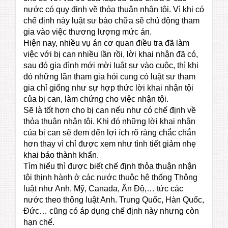
nước có quy định về thỏa thuận nhận tội. Vì khi có
chế định này luật sư bào chữa sẽ chủ động tham
gia vào việc thương lượng mức án.
Hiện nay, nhiều vụ án cơ quan điều tra đã làm
việc với bị can nhiều lần rồi, lời khai nhận đã có,
sau đó gia đình mới mời luật sư vào cuộc, thì khi
đó những lần tham gia hỏi cung có luật sư tham
gia chỉ giống như sự hợp thức lời khai nhận tội
của bị can, làm chứng cho việc nhận tội.
Sẽ là tốt hơn cho bị can nếu như có chế định về
thỏa thuận nhận tội. Khi đó những lời khai nhận
của bị can sẽ đem đến lợi ích rõ ràng chắc chắn
hơn thay vì chỉ được xem như tình tiết giảm nhẹ
khai báo thành khẩn.
Tìm hiểu thì được biết chế định thỏa thuận nhận
tội thịnh hành ở các nước thuộc hệ thống Thông
luật như Anh, Mỹ, Canada, Ấn Độ,… tức các
nước theo thông luật Anh. Trung Quốc, Hàn Quốc,
Đức… cũng có áp dụng chế định này nhưng còn
hạn chế.