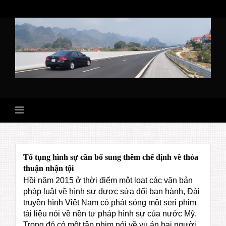
Skip
to
content
Tố tụng hình sự cần bổ sung thêm chế định về thỏa
thuận nhận tội
Hồi năm 2015 ở thời điểm một loạt các văn bản
pháp luật về hình sự được sửa đổi ban hành, Đài
truyền hình Việt Nam có phát sóng một seri phim
tài liệu nói về nền tư pháp hình sự của nước Mỹ.
Trong đó có một tập phim nói về vụ án hai người