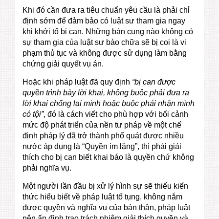
Khi đó cần đưa ra tiêu chuẩn yêu cầu là phải chỉ
định sớm để đảm bảo có luật sư tham gia ngay
khi khởi tố bị can. Những bản cung nào không có
sự tham gia của luật sư bào chữa sẽ bị coi là vi
phạm thủ tục và không được sử dụng làm bằng
chứng giải quyết vụ án.
Hoặc khi pháp luật đã quy định
“bị can được
quyền trình bày lời khai, không buộc phải đưa ra
lời khai chống lại mình hoặc buộc phải nhận mình
có tội”
, đó là cách viết cho phù hợp với bối cảnh
mức độ phát triển của nền tư pháp về một chế
định pháp lý đã trở thành phổ quát được nhiều
nước áp dụng là “Quyền im lặng”, thì phải giải
thích cho bị can biết khai báo là quyền chứ không
phải nghĩa vụ.
Một người lần đầu bị xử lý hình sự sẽ thiếu kiến
thức hiểu biết về pháp luật tố tụng, không nắm
được quyền và nghĩa vụ của bản thân, pháp luật
nên ấn định trao trách nhiệm giải thích quyền và