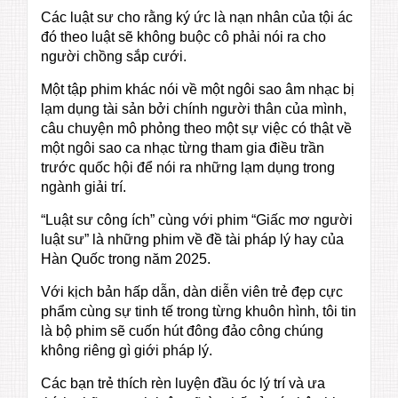
Các luật sư cho rằng ký ức là nạn nhân của tội ác
đó theo luật sẽ không buộc cô phải nói ra cho
người chồng sắp cưới.
Một tập phim khác nói về một ngôi sao âm nhạc bị
lạm dụng tài sản bởi chính người thân của mình,
câu chuyện mô phỏng theo một sự việc có thật về
một ngôi sao ca nhạc từng tham gia điều trần
trước quốc hội để nói ra những lạm dụng trong
ngành giải trí.
“Luật sư công ích” cùng với phim “Giấc mơ người
luật sư” là những phim về đề tài pháp lý hay của
Hàn Quốc trong năm 2025.
Với kịch bản hấp dẫn, dàn diễn viên trẻ đẹp cực
phẩm cùng sự tinh tế trong từng khuôn hình, tôi tin
là bộ phim sẽ cuốn hút đông đảo công chúng
không riêng gì giới pháp lý.
Các bạn trẻ thích rèn luyện đầu óc lý trí và ưa