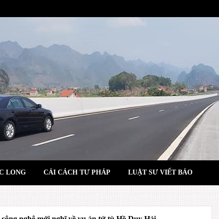
C LONG
CẢI CÁCH TƯ PHÁP
LUẬT SƯ VIẾT BÁO
công nghệ mới nghĩ về vụ án tử tù Hồ Duy Hải