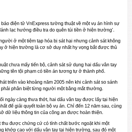
n báo điện tử VnExpress tường thuật về một vụ án hình sự
ánh lạc hướng điều tra do quên túi tiền ở hiện trường’.
 người ở một tiệm tạp hóa bị sát hại nhưng cảnh sát không
ay ở hiện trường là cơ sở duy nhất hy vọng bắt được thủ
thuật chưa mấy tiến bộ, cảnh sát sử dụng hai dấu vân tay
ững tên tội phạm có tiền án tương tự ở thành phố.
hát triển vào khoảng năm 2005 nên khi cảnh sát so sánh
n phải phân biệt từng người một bằng mắt thường.
 ngày càng thưa thớt, hai dấu vân tay được lấy tại hiện
hất để giải quyết toàn bộ vụ án. Chỉ đến 12 năm sau, cùng
 sở dữ liệu thông tin của công an được hoàn thiện.
 thu được chứng cứ có tính chất bước ngoặt khi một
g khớp cao với dấu vân tay tại hiện trường, sau đó một