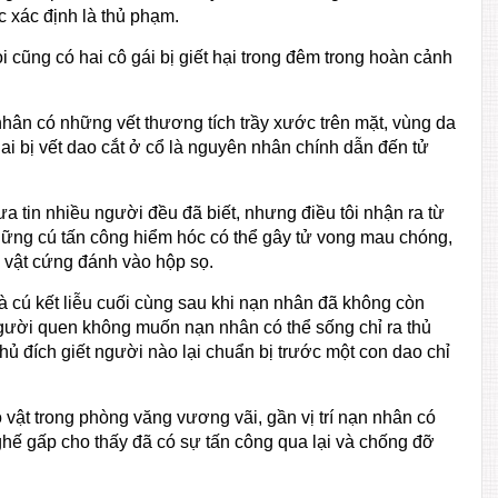
 xác định là thủ phạm.
i cũng có hai cô gái bị giết hại trong đêm trong hoàn cảnh
nhân có những vết thương tích trầy xước trên mặt, vùng da
hai bị vết dao cắt ở cổ là nguyên nhân chính dẫn đến tử
a tin nhiều người đều đã biết, nhưng điều tôi nhận ra từ
hững cú tấn công hiểm hóc có thể gây tử vong mau chóng,
 vật cứng đánh vào hộp sọ.
à cú kết liễu cuối cùng sau khi nạn nhân đã không còn
gười quen không muốn nạn nhân có thể sống chỉ ra thủ
 đích giết người nào lại chuẩn bị trước một con dao chỉ
vật trong phòng văng vương vãi, gần vị trí nạn nhân có
ghế gấp cho thấy đã có sự tấn công qua lại và chống đỡ