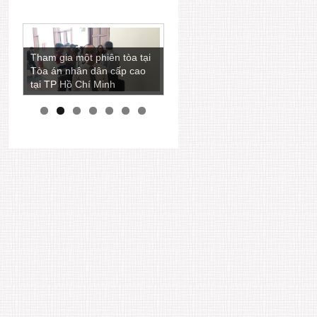
Luật sư Ngô Ngọc Trai còn
Tham gia một phiên tòa tại
là một nhà báo viết nhiều
Tòa án nhân dân cấp cao
bài phân tích các vấn đề
tại TP Hồ Chí Minh
pháp lý