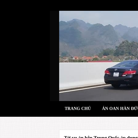
Skip
to
content
TRANG CHỦ
ÁN OAN HÀN ĐỨ
Từ vụ án bên Trung Quốc áp dụng 