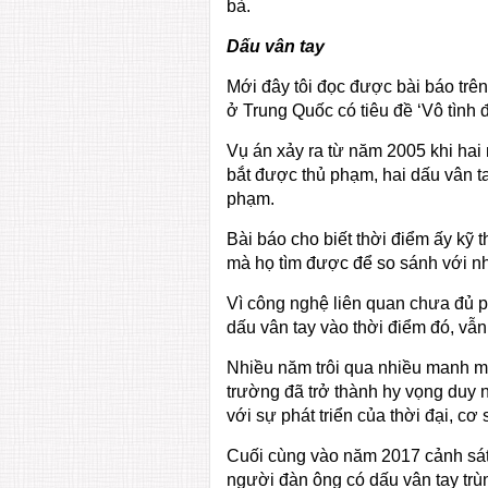
bà.
Dấu vân tay
Mới đây tôi đọc được bài báo trê
ở Trung Quốc có tiêu đề ‘Vô tình đ
Vụ án xảy ra từ năm 2005 khi hai
bắt được thủ phạm, hai dấu vân t
phạm.
Bài báo cho biết thời điểm ấy kỹ 
mà họ tìm được để so sánh với nh
Vì công nghệ liên quan chưa đủ p
dấu vân tay vào thời điểm đó, vẫ
Nhiều năm trôi qua nhiều manh mối
trường đã trở thành hy vọng duy n
với sự phát triển của thời đại, cơ
Cuối cùng vào năm 2017 cảnh sát
người đàn ông có dấu vân tay trùn