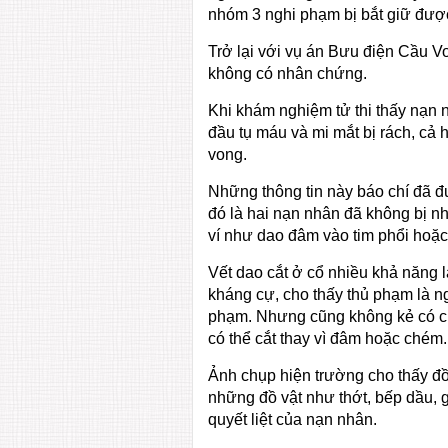
nhóm 3 nghi phạm bị bắt giữ được
Trở lại với vụ án Bưu điện Cầu Vo
không có nhân chứng.
Khi khám nghiệm tử thi thấy nạn 
đầu tụ máu và mi mắt bị rách, cả 
vong.
Những thông tin này báo chí đã đư
đó là hai nạn nhân đã không bị n
ví như dao đâm vào tim phổi hoặc
Vết dao cắt ở cổ nhiều khả năng l
kháng cự, cho thấy thủ phạm là n
phạm. Nhưng cũng không kẻ có chủ
có thể cắt thay vì đâm hoặc chém.
Ảnh chụp hiện trường cho thấy đồ 
những đồ vật như thớt, bếp dầu, 
quyết liệt của nạn nhân.