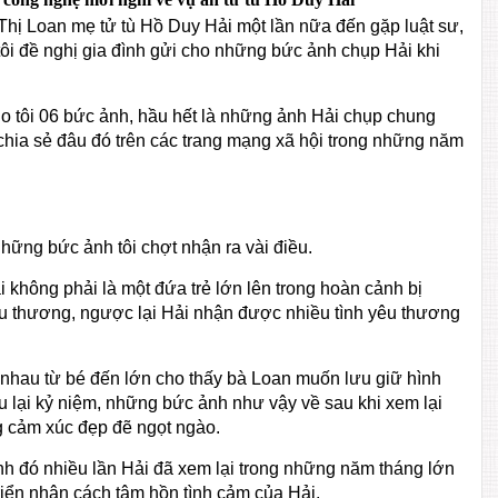
hị Loan mẹ tử tù Hồ Duy Hải một lần nữa đến gặp luật sư,
tôi đề nghị gia đình gửi cho những bức ảnh chụp Hải khi
o tôi 06 bức ảnh, hầu hết là những ảnh Hải chụp chung
chia sẻ đâu đó trên các trang mạng xã hội trong những năm
hững bức ảnh tôi chợt nhận ra vài điều.
không phải là một đứa trẻ lớn lên trong hoàn cảnh bị
êu thương, ngược lại Hải nhận được nhiều tình yêu thương
nhau từ bé đến lớn cho thấy bà Loan muốn lưu giữ hình
ưu lại kỷ niệm, những bức ảnh như vậy về sau khi xem lại
g cảm xúc đẹp đẽ ngọt ngào.
h đó nhiều lần Hải đã xem lại trong những năm tháng lớn
triển nhân cách tâm hồn tình cảm của Hải.