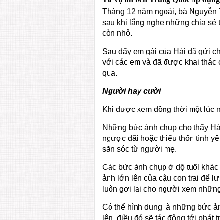
Tháng 12 năm ngoái, bà Nguyễn T
sau khi lắng nghe những chia sẻ 
còn nhỏ.
Sau đấy em gái của Hải đã gửi ch
với các em và đã được khai thác 
qua.
Người hay cười
Khi được xem đồng thời một lúc n
Những bức ảnh chụp cho thấy Hải 
ngược đãi hoặc thiếu thốn tình y
săn sóc từ người mẹ.
Các bức ảnh chụp ở độ tuổi khác 
ảnh lớn lên của cậu con trai để l
luôn gợi lại cho người xem nhữn
Có thể hình dung là những bức ản
lên, điều đó sẽ tác động tới phát 