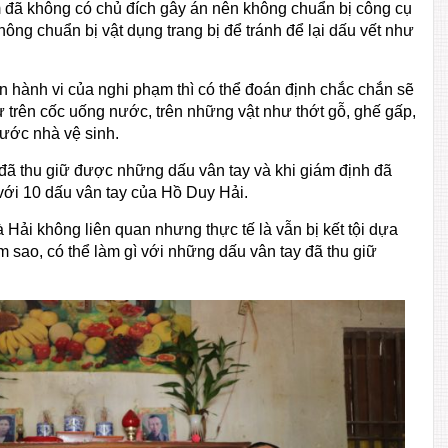
 đã không có chủ đích gây án nên không chuẩn bị công cụ
hông chuẩn bị vật dụng trang bị để tránh để lại dấu vết như
 hành vi của nghi phạm thì có thể đoán định chắc chắn sẽ
ư trên cốc uống nước, trên những vật như thớt gỗ, ghế gấp,
nước nhà vệ sinh.
g đã thu giữ được những dấu vân tay và khi giám định đã
 với 10 dấu vân tay của Hồ Duy Hải.
à Hải không liên quan nhưng thực tế là vẫn bị kết tội dựa
àm sao, có thể làm gì với những dấu vân tay đã thu giữ