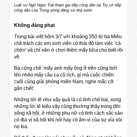
Luật sư Ngô Ngọc Trai tham gia tiếp công dân tại Trụ sở tiếp
công dân của Trung ương đảng và nhà nước
Không đáng phạt
Trong bài viết hôm 3/7 với khoảng 350 từ bà Miêu
chê trách các em sinh viên có thái độ làm việc ‘cà
chớn’ và chỉ nên ở chơi thêm mấy bữa cho biết rồi
về.
Bà cũng chê ‘mấy anh mấy ông ở trên cũng bớt
léo nhéo mấy câu ca cũ rích, gì mà cuộc chiến
cuối cùng giải phóng miền Nam, nghe mắc cỡ
gần chết’.
Những lời lẽ như vậy quả là có tính chê bai, song
những lời lẽ kiểu vậy cũng thường thấy trong đời
sống xã hội, ở những phụ nữ có tính cách sắc sảo
có địa vị xã hội khi nói hay có âm vị của sự xỉa xói
nọ kia.