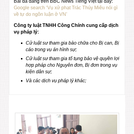
Bài đã đăng trên BBC News Tiếng Việt tại đây:
Google search ‘Vụ xử phạt Trác Thúy Miêu nói gì
về tự do ngôn luận ở VN’
Công ty luật TNHH Công Chính cung cấp dịch
vụ pháp lý:
Cử luật sư tham gia bào chữa cho Bị can, Bị
cáo trong vụ án hình sự;
Cử luật sư tham gia tố tụng bảo vệ quyền lợi
hợp pháp cho Nguyên đơn, Bị đơn trong vụ
kiện dân sự;
Và các dịch vụ pháp lý khác;