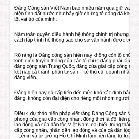
Đảng Cộng sản Việt Nam bao nhiêu năm qua giữ vai trò
hiện tình đất nước như bây giờ chứng tỏ đảng đã không 
tốt vai trò của mình.
Nắm toàn quyền điều hành hệ thống chính trị nhưng đản
cách lập trình hệ thống sao cho sự vận hành được trơn t
Rõ ràng là Đảng cộng sản hiện nay không còn tổ chức t
kinh điển truyền thống của các tổ chức đảng phái lâu na
đảng cộng sản Trung Quốc, đảng của giai cấp công nhân
kết nạp cả thành phần tư sản – kẻ thù cũ, doanh nhân cũ
đảng viên.
Đảng hiện nay đã cấp tiến đến mức khó xác định bản chấ
đảng, không còn đại diện cho riêng một nhóm người, một
Điều 4 dự thảo hiến pháp viết rằng Đảng Cộng sản Việt 
phong của giai cấp công nhân, đồng thời là đội tiên ph
lao động và của dân tộc Việt Nam, đại biểu trung thành lợ
cấp công nhân, nhân dân lao động và của cả dân tộc, lấ
– Lênin và tư tưởng Hồ Chí Minh làm nền tảng tư tưởng,