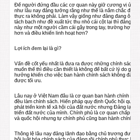
Để người đứng đầu các cơ quan này giữ cương vị ủy viên
như lâu nay đảng tưởng rằng như thế là nắm chắc được
thực ra không phải. Làm vậy giống như đảng đang ôm một
tách bạch như đề xuất tức thu nhỏ cái cột lại thì đảng n
này như một người cầm cái gậy trong tay, trường hợp nà
hơn và điều khiển linh hoạt hơn?
Lợi ích đem lại là gì?
Vấn đề cốt yếu nhất là đưa ra được những chính sách đ
muốn thế thì điều cần thiết là không để bất cứ lý do gì ch
hưởng khiến cho việc ban hành chính sách không đảm 
được tối ưu.
Lâu nay ở Việt Nam đâu là cơ quan ban hành chính sác
đều làm chính sách. Hiến pháp quy định Quốc hội quyết
phát triển kinh tế xã hội của đất nước nhưng Đảng lại có
triển đất nước của mình. Chính phủ là cơ quan chấp hà
và quốc hội nhưng tự chính phủ cũng ban hành chính sá
Thông lệ lâu nay đảng lãnh đạo bằng chủ trương đường 
hội luật hóa chính sách của đảng rồi chính phủ thực hiệ