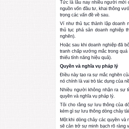
Tức là lâu nay nhiều người mới 
nguồn vốn đầu tư, khai thông vướ
trọng các vấn đề về sau.
Ví như thủ tục thành lập doanh 
thủ tục phá sản doanh nghiệp th
nghẽn).
Hoặc sau khi doanh nghiệp đã bỏ v
tranh chấp vướng mắc trong quá t
thiếu tính năng hiệu quả).
Quyền và nghĩa vụ pháp lý
Điều này tạo ra sự mắc nghẽn củ
nó chính là vai trò tác dụng của n
Nhiều người không nhận ra sự tồ
quyền và nghĩa vụ pháp lý.
Tôi cho rằng sự lưu thông của d
kém gì sự lưu thông dòng chảy tài 
Một khi dòng chảy các quyền và n
sẽ cản trở sự minh bạch rõ ràng v