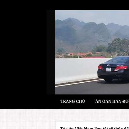
Skip
to
content
TRANG CHỦ
ÁN OAN HÀN ĐỨ
Tòa án Việt Nam làm tốt sẽ thúc đẩ