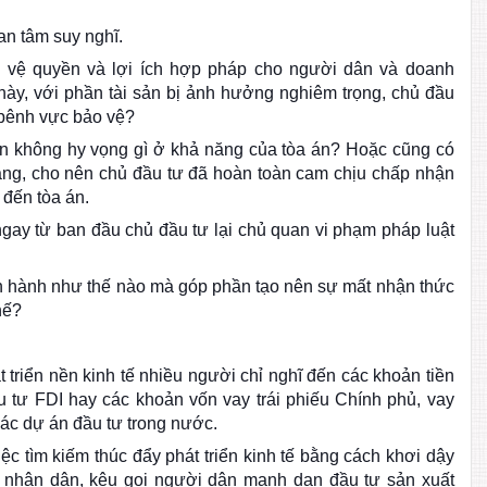
an tâm suy nghĩ.
ảo vệ quyền và lợi ích hợp pháp cho người dân và doanh
c này, với phần tài sản bị ảnh hưởng nghiêm trọng, chủ đầu
 bênh vực bảo vệ?
n không hy vọng gì ở khả năng của tòa án? Hoặc cũng có
ràng, cho nên chủ đầu tư đã hoàn toàn cam chịu chấp nhận
 đến tòa án.
 ngay từ ban đầu chủ đầu tư lại chủ quan vi phạm pháp luật
n hành như thế nào mà góp phần tạo nên sự mất nhận thức
hế?
 triển nền kinh tế nhiều người chỉ nghĩ đến các khoản tiền
 tư FDI hay các khoản vốn vay trái phiếu Chính phủ, vay
ác dự án đầu tư trong nước.
ệc tìm kiếm thúc đẩy phát triển kinh tế bằng cách khơi dậy
g nhân dân, kêu gọi người dân mạnh dạn đầu tư sản xuất