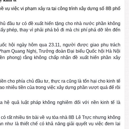
ề vụ việc vi phạm xảy ra tại công trình xây dựng số 8B phố
 chủ đầu tư có đề xuất hiến tặng cho nhà nước phần không
ấy phép, thay vì phải phá bỏ đi mà chi phí phá dỡ lên đến
Quốc hội ngày hôm qua 23.11, người được giao phụ trách
Phạm Quang Nghị, Trưởng đoàn Đại biểu Quốc hội Hà Nội
Tiền phong) rằng không chấp nhận đề xuất hiến phần xây
tiền cho phía chủ đầu tư, thực ra cũng là tổn hại cho kinh tế
bao nhiêu tiền của trong việc xây dựng phần vượt quá để rồi
ủa hệ quả luật pháp không nghiêm đối với nền kinh tế là
 có rất nhiều tin bài về vụ tòa nhà 8B Lê Trực nhưng không
n như là thiết chế có khả năng giải quyết vụ việc đem lại