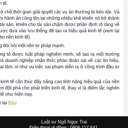
 tế.
 chỗ thời gian giải quyết các vụ án thường bị kéo dài. Và
 thi hành án cũng tồn tại những nhiêu khê khiến nó trở thành
tài sản, khiến cho tài sản chậm được phân định rõ ràng về
ợc đưa vào lưu thông để tạo ra hiệu quả kinh tế (xem lại
ho nền kinh tế).
ng đòi hỏi một nền tư pháp mạnh.
ng tỏ được luật pháp nghiêm minh, sẽ tạo ra môi trường
à doanh nghiệp nhận thức phán đoán sai về các tín hiệu,
ai lầm, ví như vụ việc sai phạm diễn ra ở công trình đầu tư
 kinh tế cần thúc đẩy nâng cao tính năng hiệu quả của nền
m đột phá cho phát triển kinh tế, thay vì là điểm tắc nghẽn
 tế như hiện nay.
 tại
Đây
Luật sư Ngô Ngọc Trai
Ðiện thoại di động : 0906 117 641.