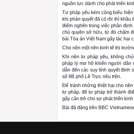
nguồn lực dành cho phát triển kinh
Tư pháp yếu kém cũng biểu hiện ở
khi phán quyết đã có rồi thì khâu
điểm nghẽn trong việc phân định 
chủ quyền sở hữu, từ đó chậm đư
bài Tòa án Việt Nam gây tác hại c
Cho nên một nền kinh tế thị trườ
Khi nền tư pháp yếu, không chứ
pháp lý mơ hồ khiến người dân v
dẫn đến các suy tính quyết định s
số 8B phố Lê Trực nêu trên.
Để tránh những thiệt hại cho nền
tư pháp, để tư pháp trở thành điể
gây cản trở cho sự phát triển kinh
Bài đã đăng trên BBC Vietnamese