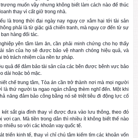
 trương muốn vậy nhưng không biết làm cách nào để thúc
oanh thay vì cất giữ trong nhà.
u là trong thời đại ngày nay nguy cơ xâm hại tới tài sản
ông phải là từ giặc giã chiến tranh, mà nguy cơ đến từ sự
bạn hàng đối tác.
ghiệp yên tâm làm ăn, cần phải minh chứng cho họ thấy
tài sản của họ sẽ được bảo vệ nhanh chóng hiệu quả, và
i trò trách nhiệm của nền tư pháp.
ệu quả để đảm bảo tài sản của các bên được bênh vực bảo
kéo dài hoặc bỏ mặc.
thiết chế trung tâm, Tòa án cần trở thành nơi mà mọi người
vì là thứ người ta ngao ngán chẳng thèm nghĩ đến. Một khi
ả năng đảm bảo công bằng nó sẽ triệt tiêu đi động lực cố
 két sắt gia đình thay vì được đưa vào lưu thông, theo đó
 vơi cạn. Mà tiền trong dân thì nhiều ít không biết thế nào
o nhiêu so với các khoản vay quốc tế.
triển kinh tế, thay vì chỉ chú tâm kiếm tìm các khoản vốn