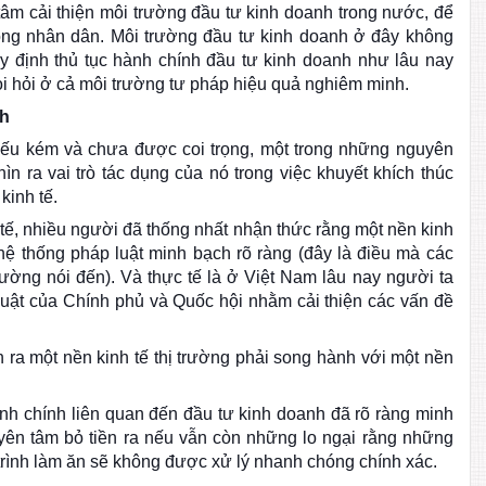
tâm cải thiện môi trường đầu tư kinh doanh trong nước, để
rong nhân dân. Môi trường đầu tư kinh doanh ở đây không
uy định thủ tục hành chính đầu tư kinh doanh như lâu nay
i hỏi ở cả môi trường tư pháp hiệu quả nghiêm minh.
nh
yếu kém và chưa được coi trọng, một trong những nguyên
n ra vai trò tác dụng của nó trong việc khuyết khích thúc
kinh tế.
ế, nhiều người đã thống nhất nhận thức rằng một nền kinh
t hệ thống pháp luật minh bạch rõ ràng (đây là điều mà các
ường nói đến). Và thực tế là ở Việt Nam lâu nay người ta
uật của Chính phủ và Quốc hội nhằm cải thiện các vấn đề
ra một nền kinh tế thị trường phải song hành với một nền
ành chính liên quan đến đầu tư kinh doanh đã rõ ràng minh
ên tâm bỏ tiền ra nếu vẫn còn những lo ngại rằng những
rình làm ăn sẽ không được xử lý nhanh chóng chính xác.