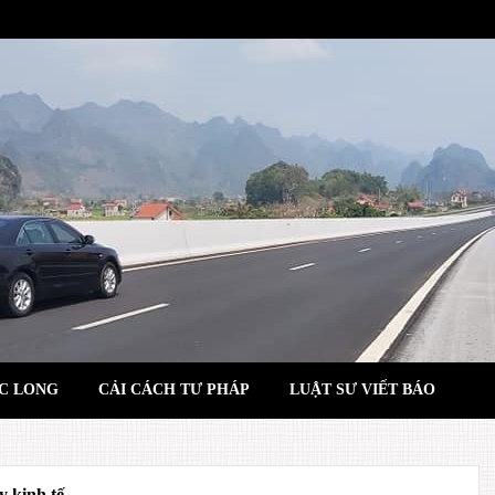
C LONG
CẢI CÁCH TƯ PHÁP
LUẬT SƯ VIẾT BÁO
y kinh tế