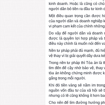
kinh doanh. Hoặc là cũng có chủ
người dân bỏ tiền ra đầu tư kinh d
Một điều quan trọng cần được hiể
của người dân và doanh nghiệp kh
vi phạm cam kết của chính những 
Do vậy để người dân và doanh n
được là quyền lợi hợp pháp và 
điều này chính là muốn nói đến va
Nền tư pháp phải đủ mạnh, đủ hi
vệ thay vì bị giải quyết dây dưa 
Trong nền tư pháp thì Tòa án là 
tìm đến để cậy nhờ bảo vệ, thay 
tòa án không chứng minh được kh
gắng trong mỗi người.
Khi đó tiền vàng sẽ nằm im trong
nguồn vốn đầu tư của xã hội sẽ bị
nhưng có lẽ cũng không ít hơn ba
Cho nên để tìm đường hướng phát 