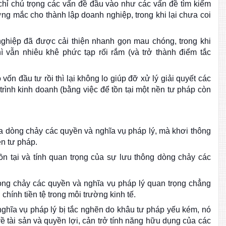
chỉ chú trọng các vấn đề đầu vào như các vấn đề tìm kiếm
ng mắc cho thành lập doanh nghiệp, trong khi lại chưa coi
nghiệp đã được cải thiện nhanh gọn mau chóng, trong khi
ì vẫn nhiêu khê phức tạp rối rắm (và trở thành điểm tắc
ốn đầu tư rồi thì lại không lo giúp đỡ xử lý giải quyết các
rình kinh doanh (bằng việc để tồn tại một nền tư pháp còn
a dòng chảy các quyền và nghĩa vụ pháp lý, mà khơi thông
ền tư pháp.
n tại và tính quan trọng của sự lưu thông dòng chảy các
òng chảy các quyền và nghĩa vụ pháp lý quan trọng chẳng
chính tiền tệ trong môi trường kinh tế.
ghĩa vụ pháp lý bị tắc nghẽn do khâu tư pháp yếu kém, nó
ề tài sản và quyền lợi, cản trở tính năng hữu dụng của các