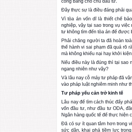
công bằng cho chủ đầu tư.
Đây thực sự là điều đáng phải qu
Vì tòa án vốn dĩ là thiết chế b
nghiệp, vậy tại sao trong vụ việ
tư không tìm đến tòa án để được
Phải chăng người ta đã hoàn toà
thể hành vi sai phạm đã quá rõ 
mà không khiếu nại hay khởi kiện
Nếu điều này là đúng thì tại sao
ngang nhiên như vậy?
Và lâu nay cỗ máy tư pháp đã vậ
vào pháp luật nghiêm minh như t
Tư pháp yếu cản trở kinh tế
Lâu nay để tìm cách thúc đẩy phát
vốn đầu tư, như đầu tư ODA, đầu
Ngân hàng quốc tế để thực hiện c
Đã có sự ít quan tâm hơn trong vi
sức dân, khai phá tiềm lực tron