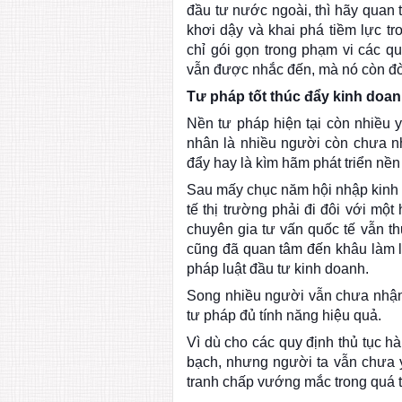
đầu tư nước ngoài, thì hãy quan 
khơi dậy và khai phá tiềm lực t
chỉ gói gọn trong phạm vi các q
vẫn được nhắc đến, mà nó còn đò
Tư pháp tốt thúc đẩy kinh doa
Nền tư pháp hiện tại còn nhiều 
nhân là nhiều người còn chưa nhì
đẩy hay là kìm hãm phát triển nền 
Sau mấy chục năm hội nhập kinh t
tế thị trường phải đi đôi với mộ
chuyên gia tư vấn quốc tế vẫn th
cũng đã quan tâm đến khâu làm l
pháp luật đầu tư kinh doanh.
Song nhiều người vẫn chưa nhận 
tư pháp đủ tính năng hiệu quả.
Vì dù cho các quy định thủ tục h
bạch, nhưng người ta vẫn chưa y
tranh chấp vướng mắc trong quá t