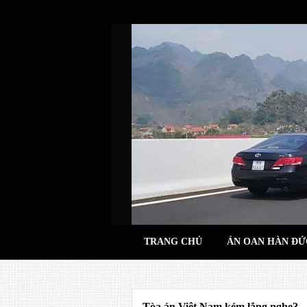
Skip
to
content
TRANG CHỦ
ÁN OAN HÀN ĐỨ
Tòa án Việt Nam kém lắng nghe?