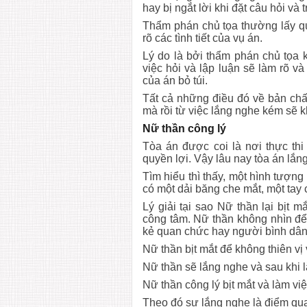
hay bị ngắt lời khi đặt câu hỏi và 
Thẩm phán chủ tọa thường lấy qu
rõ các tình tiết của vụ án.
Lý do là bởi thẩm phán chủ tọa k
việc hỏi và lập luận sẽ làm rõ v
của án bỏ túi.
Tất cả những điều đó về bản chấ
mà rồi từ việc lắng nghe kém sẽ k
Nữ thần công lý
Tòa án được coi là nơi thực thi
quyền lợi. Vậy lâu nay tòa án lắn
Tìm hiểu thì thấy, một hình tượng
có một dải băng che mắt, một tay
Lý giải tại sao Nữ thần lại bịt 
công tâm. Nữ thần không nhìn để
kẻ quan chức hay người bình dân,
Nữ thần bịt mắt để không thiên vị
Nữ thần sẽ lắng nghe và sau khi l
Nữ thần công lý bịt mắt và làm việ
Theo đó sự lắng nghe là điểm quan