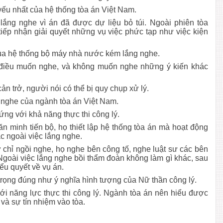
yếu nhất của hệ thống tòa án Việt Nam.
lắng nghe vì án đã được dự liệu bỏ túi. Ngoài phiên tòa
iếp nhận giải quyết những vụ việc phức tạp như việc kiện
của hệ thống bộ máy nhà nước kém lắng nghe.
điều muốn nghe, và không muốn nghe những ý kiến khác
cản trở, người nói có thể bị quy chụp xử lý.
g nghe của ngành tòa án Việt Nam.
ng với khả năng thực thi công lý.
 minh tiến bộ, họ thiết lập hệ thống tòa án mà hoạt động
c ngoài việc lắng nghe.
 chỉ ngồi nghe, họ nghe bên công tố, nghe luật sư các bên
. Ngoài việc lắng nghe bồi thẩm đoàn không làm gì khác, sau
ểu quyết về vụ án.
trọng đúng như ý nghĩa hình tượng của Nữ thần công lý.
i năng lực thực thi công lý. Ngành tòa án nên hiểu được
và sự tín nhiệm vào tòa.