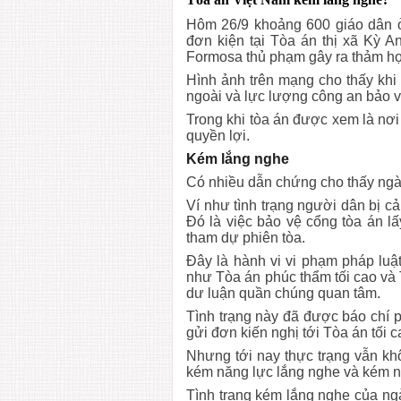
Hôm 26/9 khoảng 600 giáo dân 
đơn kiện tại Tòa án thị xã Kỳ A
Formosa thủ phạm gây ra thảm họ
Hình ảnh trên mạng cho thấy khi
ngoài và lực lượng công an bảo v
Trong khi tòa án được xem là nơi
quyền lợi.
Kém lắng nghe
Có nhiều dẫn chứng cho thấy ngàn
Ví như tình trạng người dân bị c
Đó là việc bảo vệ cổng tòa án l
tham dự phiên tòa.
Đây là hành vi vi phạm pháp luậ
như Tòa án phúc thẩm tối cao và 
dư luận quần chúng quan tâm.
Tình trạng này đã được báo chí 
gửi đơn kiến nghị tới Tòa án tối 
Nhưng tới nay thực trạng vẫn khô
kém năng lực lắng nghe và kém nă
Tình trạng kém lắng nghe của ngà