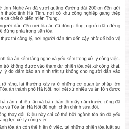
ở tỉnh Nghệ An đã vượt quãng đường dài 200km đến gửi
nh thuộc tỉnh Hà Tĩnh, nơi có khu công nghiệp gang thép
a cá chết ở biển miền Trung.
 người dân đến nơi tòa án đã đóng cổng, người dân đứng
ệ đứng phía trong sân tòa.
 thực thi công lý, nơi người dân tìm đến cậy nhờ để bảo vệ
h tòa án kém lắng nghe và yếu kém trong xử lý công việc.
ản trở không được vào tham dự phiên tòa xét xử công khai.
ấy lý do đảm bảo an ninh trật tự không cho người dân vào
t rõ ràng, lại thường xảy ra ở những cơ quan tư pháp lớn
Tòa án thành phố Hà Nội, nơi xét xử nhiều vụ án lớn được
phản ánh nhiều lần và bản thân tôi mấy năm trước cũng đã
cao và Tòa án Hà Nội đề nghị chấn chỉnh sửa đổi.
ng thay đổi. Điều này chỉ có thể bởi ngành tòa án đã yếu
ng lực xử lý công việc.
nh tòa án còn thể hiện ở việc, tại những phiên tòa luật sư