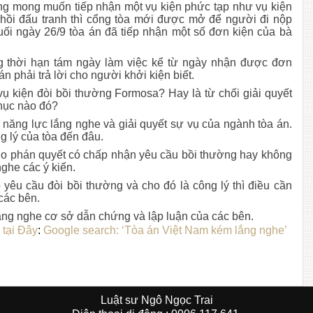
g mong muốn tiếp nhận một vụ kiện phức tạp như vụ kiện
hồi đấu tranh thì cổng tòa mới được mở để người đi nộp
uối ngày 26/9 tòa án đã tiếp nhận một số đơn kiện của bà
ng thời hạn tám ngày làm việc kể từ ngày nhận được đơn
án phải trả lời cho người khởi kiện biết.
 vụ kiện đòi bồi thường Formosa? Hay là từ chối giải quyết
phục nào đó?
 năng lực lắng nghe và giải quyết sự vụ của ngành tòa án.
g lý của tòa đến đâu.
o phán quyết có chấp nhận yêu cầu bồi thường hay không
 nghe các ý kiến.
 yêu cầu đòi bồi thường và cho đó là công lý thì điều cần
 các bên.
ắng nghe cơ sở dẫn chứng và lập luận của các bên.
tại Đây
:
Google search: ‘Tòa án Việt Nam kém lắng nghe’
Luật sư Ngô Ngọc Trai