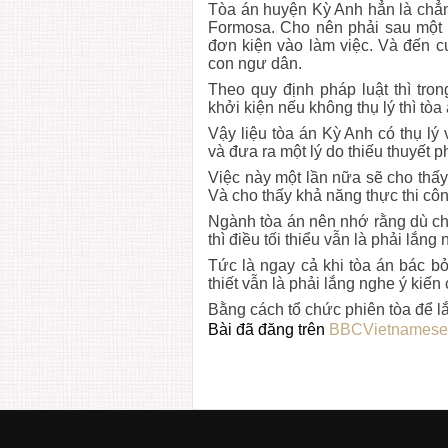
Tòa án huyện Kỳ Anh hẳn là chẳn
Formosa. Cho nên phải sau một 
đơn kiện vào làm việc. Và đến c
con ngư dân.
Theo quy định pháp luật thì tro
khởi kiện nếu không thụ lý thì tòa 
Vậy liệu tòa án Kỳ Anh có thụ lý
và đưa ra một lý do thiếu thuyết 
Việc này một lần nữa sẽ cho thấy
Và cho thấy khả năng thực thi côn
Ngành tòa án nên nhớ rằng dù ch
thì điều tối thiểu vẫn là phải lắng
Tức là ngay cả khi tòa án bác bỏ
thiết vẫn là phải lắng nghe ý kiến
Bằng cách tổ chức phiên tòa để l
Bài đã đăng trên
BBCVietnamese 