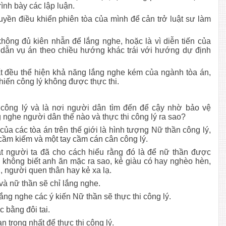
trình bày các lập luận.
yền điều khiển phiên tòa của mình để cản trở luật sư làm
hông đủ kiên nhẫn để lắng nghe, hoặc là vì diễn tiến của
à dẫn vụ án theo chiều hướng khác trái với hướng dự định
t đều thể hiện khả năng lắng nghe kém của ngành tòa án,
hiến công lý không được thực thi.
 công lý và là nơi người dân tìm đến để cậy nhờ bảo vệ
g nghe người dân thế nào và thực thi công lý ra sao?
 của các tòa án trên thế giới là hình tượng Nữ thần công lý,
 cầm kiếm và một tay cầm cán cân công lý.
mắt người ta đã cho cách hiểu rằng đó là để nữ thần được
 không biết anh ăn mặc ra sao, kẻ giàu có hay nghèo hèn,
 người quen thân hay kẻ xa lạ.
 và nữ thần sẽ chỉ lắng nghe.
ắng nghe các ý kiến Nữ thần sẽ thực thi công lý.
c bằng đôi tai.
 trọng nhất để thực thi công lý.