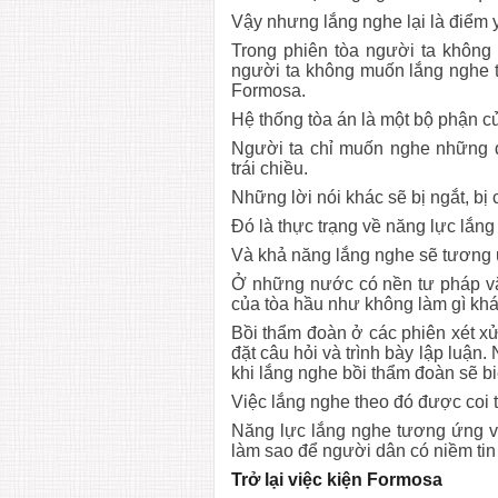
Vậy nhưng lắng nghe lại là điểm 
Trong phiên tòa người ta không 
người ta không muốn lắng nghe t
Formosa.
Hệ thống tòa án là một bộ phận 
Người ta chỉ muốn nghe những 
trái chiều.
Những lời nói khác sẽ bị ngắt, bị 
Đó là thực trạng về năng lực lắn
Và khả năng lắng nghe sẽ tương ứ
Ở những nước có nền tư pháp văn
của tòa hầu như không làm gì khá
Bồi thẩm đoàn ở các phiên xét xử
đặt câu hỏi và trình bày lập luận
khi lắng nghe bồi thẩm đoàn sẽ bi
Việc lắng nghe theo đó được coi 
Năng lực lắng nghe tương ứng vớ
làm sao để người dân có niềm tin 
Trở lại việc kiện Formosa