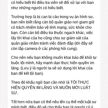
có hiểu biết thì điều tra viên sẽ đối xử lại với bạn
như những người có hiểu biết.
Trường hợp là bị can bị cáo trong vụ án hình sự,
bạn nên biết rằng cán bộ quản giáo nơi giam giữ
có trách nhiệm bảo vệ tính mạng, sức khỏe cho
bạn. Còn cán bộ điều tra thuộc ngạch khác, việc
lấy lời khai của họ cũng chịu sự giám sát của
quản giáo nhằm tránh việc đánh đập (tới đây sẽ
còn lắp camera ở các phòng hỏi cung).
Cho nên nếu bạn không muốn khai báo để khỏi tự
buộc tội mình, hãy mạnh dạn thực hiện quyền im
lặng. (Lưu ý là người ta sẽ sử dụng lời khai của
bạn để kết tội bạn).
Theo đó khẩu ngữ bạn cần nhớ là TÔI THỰC
HIỆN QUYỀN IM LẶNG VÀ MUỐN MỜI LUẬT
SƯ.
Tốt hơn nữa bạn có thể nêu tên cụ thể một luật sư
mình biết, điều đó sẽ cho thấy bạn là người có ý