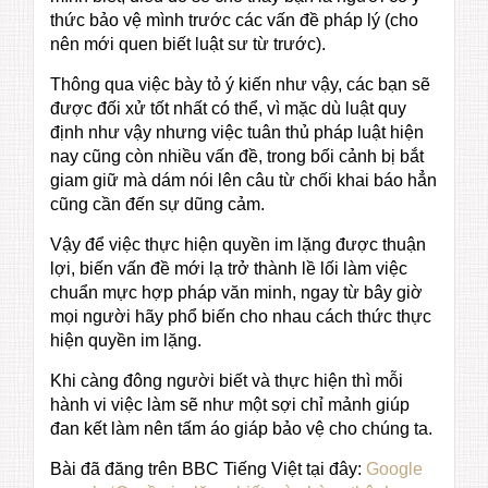
thức bảo vệ mình trước các vấn đề pháp lý (cho
nên mới quen biết luật sư từ trước).
Thông qua việc bày tỏ ý kiến như vậy, các bạn sẽ
được đối xử tốt nhất có thể, vì mặc dù luật quy
định như vậy nhưng việc tuân thủ pháp luật hiện
nay cũng còn nhiều vấn đề, trong bối cảnh bị bắt
giam giữ mà dám nói lên câu từ chối khai báo hẳn
cũng cần đến sự dũng cảm.
Vậy để việc thực hiện quyền im lặng được thuận
lợi, biến vấn đề mới lạ trở thành lề lối làm việc
chuẩn mực hợp pháp văn minh, ngay từ bây giờ
mọi người hãy phổ biến cho nhau cách thức thực
hiện quyền im lặng.
Khi càng đông người biết và thực hiện thì mỗi
hành vi việc làm sẽ như một sợi chỉ mảnh giúp
đan kết làm nên tấm áo giáp bảo vệ cho chúng ta.
Bài đã đăng trên BBC Tiếng Việt tại đây:
Google