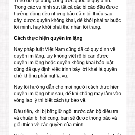
Theo đó nội dung công ước quốc tế quy định:
Trong các vụ hình sự, tất cả các bị cáo đều được
hưởng đồng đều những bảo đảm tối thiểu sau
đây, được quyền không khai, để khỏi phải tự buộc
tội mình, hay khỏi phải thú nhận tội trạng.
Cách thực hiện quyền im lặng
Nay pháp luật Việt Nam cũng đã có quy định về
quyền im lặng, tuy không viết rõ bị can được
quyền im lặng hoặc quyền không khai báo luật
cũng đã quy định việc trình bày lời khai là quyền
chứ không phải nghĩa vụ.
Nay tôi hướng dẫn cho mọi người cách thực hiện
quyền im lặng như sau, để khi chẳng may lâm vào
vòng lao lý thì biết cách tự bảo vệ.
Đầu tiên, khi bị bắt giữ ngồi trước cán bộ điều tra
và chuẩn bị hỏi cung, bạn sẽ được thông báo và
giải thích về các quyền của mình.