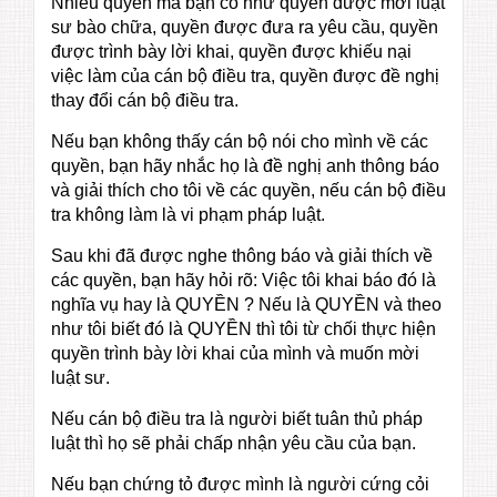
Nhiều quyền mà bạn có như quyền được mời luật
sư bào chữa, quyền được đưa ra yêu cầu, quyền
được trình bày lời khai, quyền được khiếu nại
việc làm của cán bộ điều tra, quyền được đề nghị
thay đổi cán bộ điều tra.
Nếu bạn không thấy cán bộ nói cho mình về các
quyền, bạn hãy nhắc họ là đề nghị anh thông báo
và giải thích cho tôi về các quyền, nếu cán bộ điều
tra không làm là vi phạm pháp luật.
Sau khi đã được nghe thông báo và giải thích về
các quyền, bạn hãy hỏi rõ: Việc tôi khai báo đó là
nghĩa vụ hay là QUYỀN ? Nếu là QUYỀN và theo
như tôi biết đó là QUYỀN thì tôi từ chối thực hiện
quyền trình bày lời khai của mình và muốn mời
luật sư.
Nếu cán bộ điều tra là người biết tuân thủ pháp
luật thì họ sẽ phải chấp nhận yêu cầu của bạn.
Nếu bạn chứng tỏ được mình là người cứng cỏi