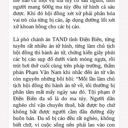
thể nào cứ một vụ ma túy có sáu người, mỗi
người mang 600g ma túy đều tử hình cả sáu
được. Khi đó hội đồng xét xử phải phân hóa
vai trò của từng bị cáo, áp dụng đường lối xét
xử khoan hồng cho các bị cáo.
Là phó chánh án TAND tỉnh Điện Biên, từng
tuyên rất nhiều án tử hình, từng làm chủ tịch
hội đồng thi hành án tử, chứng kiến giây phút
các bị cáo sụp đổ dưới vành móng ngựa, rồi
trút hơi thở cuối cùng trên pháp trường, thẩm
phán Phạm Văn Nam khi nhắc đến án tử vẫn
còn nguyên những bồi hồi: “Mỗi lần làm chủ
tịch hội đồng thi hành án tử về, tôi thường bị
phân tâm mất mấy ngày sau đó. Tội phạm ở
Điện Biên đa số là do ma túy. Người dân
nghèo chỉ vận chuyển thuê, bắt được họ chứ
không bắt được người cầm đầu đường dây
buôn bán. Đa số bị cáo đều rất nghèo, không
biết chữ, vì cuộc sống nên phải lao vào con