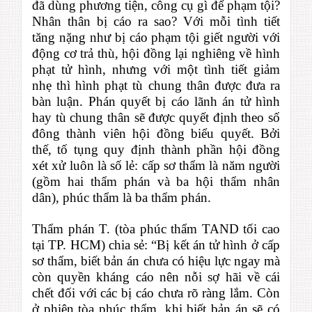
đã dùng phương tiện, công cụ gì để phạm tội?
Nhân thân bị cáo ra sao? Với mỗi tình tiết
tăng nặng như bị cáo phạm tội giết người với
động cơ trả thù, hội đồng lại nghiêng về hình
phạt tử hình, nhưng với một tình tiết giảm
nhẹ thì hình phạt tù chung thân được đưa ra
bàn luận. Phán quyết bị cáo lãnh án tử hình
hay tù chung thân sẽ được quyết định theo số
đông thành viên hội đồng biểu quyết. Bởi
thế, tố tụng quy định thành phần hội đồng
xét xử luôn là số lẻ: cấp sơ thẩm là năm người
(gồm hai thẩm phán và ba hội thẩm nhân
dân), phúc thẩm là ba thẩm phán.
Thẩm phán T. (tòa phúc thẩm TAND tối cao
tại TP. HCM) chia sẻ: “Bị kết án tử hình ở cấp
sơ thẩm, biết bản án chưa có hiệu lực ngay mà
còn quyền kháng cáo nên nỗi sợ hãi về cái
chết đối với các bị cáo chưa rõ ràng lắm. Còn
ở phiên tòa phúc thẩm, khi biết bản án sẽ có