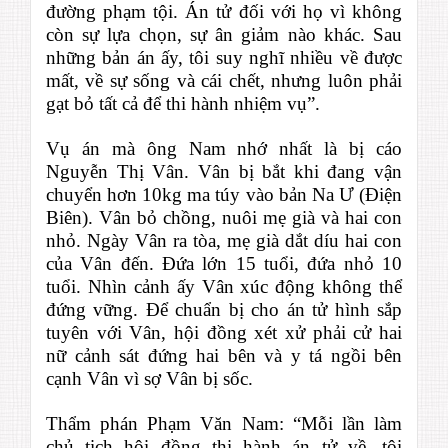
đường phạm tội. Án tử đối với họ vì không
còn sự lựa chọn, sự ân giảm nào khác. Sau
những bản án ấy, tôi suy nghĩ nhiều về được
mất, về sự sống và cái chết, nhưng luôn phải
gạt bỏ tất cả để thi hành nhiệm vụ”.
Vụ án mà ông Nam nhớ nhất là bị cáo
Nguyễn Thị Vân. Vân bị bắt khi đang vận
chuyển hơn 10kg ma túy vào bản Na Ư (Điện
Biên). Vân bỏ chồng, nuôi mẹ già và hai con
nhỏ. Ngày Vân ra tòa, mẹ già dắt díu hai con
của Vân đến. Đứa lớn 15 tuổi, đứa nhỏ 10
tuổi. Nhìn cảnh ấy Vân xúc động không thể
đứng vững. Để chuẩn bị cho án tử hình sắp
tuyên với Vân, hội đồng xét xử phải cử hai
nữ cảnh sát đứng hai bên và y tá ngồi bên
cạnh Vân vì sợ Vân bị sốc.
Thẩm phán Phạm Văn Nam: “Mỗi lần làm
chủ tịch hội đồng thi hành án tử về, tôi