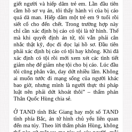
giết người và hiếp dâm trẻ em. Lần đầu tiên
cầm hồ sơ vụ án, tôi thấy hành vi của bị cáo
quá dã man. Hiếp dâm một trẻ em 9 tuổi rồi
siết cổ cho đến chết. Trong trường hợp này
chỉ cần xác định bị cáo có tội là tử hình. Thế
mà khi quyết định án tử, tôi vẫn phải cân
nhắc thật kỹ, đọc đi đọc lại hồ sơ. Đầu tiên
phải xác định bị cáo có tội hay không. Khi đã
xác định có tội rồi mới xem xét các tình tiết
giảm nhẹ để giảm nhẹ tội cho bị cáo. Lúc đầu
tôi cũng phân vân, day dứt nhiều lắm. Không
ai muốn tước đi mạng sống của người khác
bao giờ, nhưng mình là người thực thi pháp
luật nên phải dứt khoát thôi” – thẩm phán
Thân Quốc Hùng chia sẻ.
Ở TAND tỉnh Bắc Giang hay một số TAND
tỉnh phía Bắc, án tử hình chủ yếu liên quan
đến ma túy. Theo lời thẩm phán Hùng, không