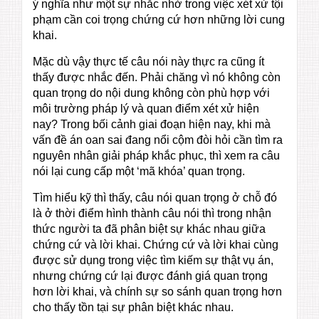
ý nghĩa như một sự nhắc nhở trong việc xét xử tội
phạm cần coi trọng chứng cứ hơn những lời cung
khai.
Mặc dù vậy thực tế câu nói này thực ra cũng ít
thấy được nhắc đến. Phải chăng vì nó không còn
quan trọng do nội dung không còn phù hợp với
môi trường pháp lý và quan điểm xét xử hiện
nay? Trong bối cảnh giai đoạn hiện nay, khi mà
vấn đề án oan sai đang nổi cộm đòi hỏi cần tìm ra
nguyên nhân giải pháp khắc phục, thì xem ra câu
nói lại cung cấp một ‘mã khóa’ quan trọng.
Tìm hiểu kỹ thì thấy, câu nói quan trọng ở chỗ đó
là ở thời điểm hình thành câu nói thì trong nhận
thức người ta đã phân biệt sự khác nhau giữa
chứng cứ và lời khai. Chứng cứ và lời khai cùng
được sử dụng trong việc tìm kiếm sự thật vụ án,
nhưng chứng cứ lại được đánh giá quan trọng
hơn lời khai, và chính sự so sánh quan trọng hơn
cho thấy tồn tại sự phân biệt khác nhau.