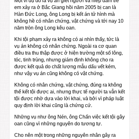
Một ví dụ đó là vụ án giết người và hiếp dâm trẻ
em xảy ra ở Bắc Giang hồi năm 2005 bị can là
Hàn Đức Long, ông Long bị kết án tử hình mà
không hề có nhân chứng, vật chứng và tới nay 10
năm tròn ông Long kêu oan.
Khi tội phạm xảy ra không có ai nhìn thấy, tức là
vụ án không có nhân chứng. Ngoài ra cơ quan
điều tra thu thập được ở hiện trường một số lông,
tóc, tinh trùng, nhưng giám định không cho ra
được kết quả do chất lượng mẫu dấu vết kém,
như vậy vụ án cũng không có vật chứng.
Không có nhân chứng, vật chứng, đúng ra không
thể kết tội được ai, nhưng thực tế người ta vẫn kết
tội được nhờ dựa vào lời khai, và bởi vì pháp luật
quy định lời khai cũng là chứng cứ.
Những vụ như ông Nén, ông Chấn việc kết tội gây
oan cũng vì những nguyên do tương tự.
Cho nên một trong những nguyên nhân gây ra