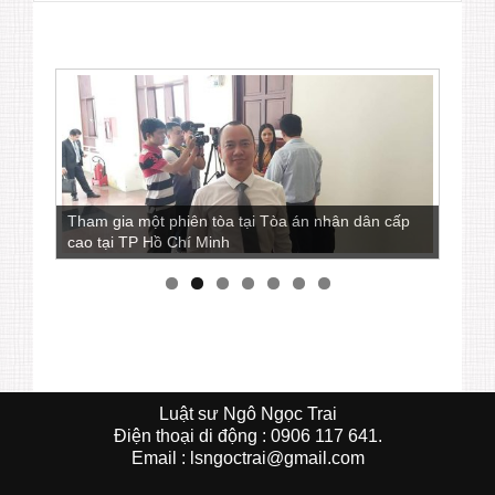
Tham gia một phiên tòa tại Tòa án nhân dân cấp
Luật sư Ngô Ngọc Trai còn là một nhà báo viết
cao tại TP Hồ Chí Minh
nhiều bài phân tích các vấn đề pháp lý
Luật sư Ngô Ngọc Trai
Ðiện thoại di động : 0906 117 641.
Email : lsngoctrai@gmail.com