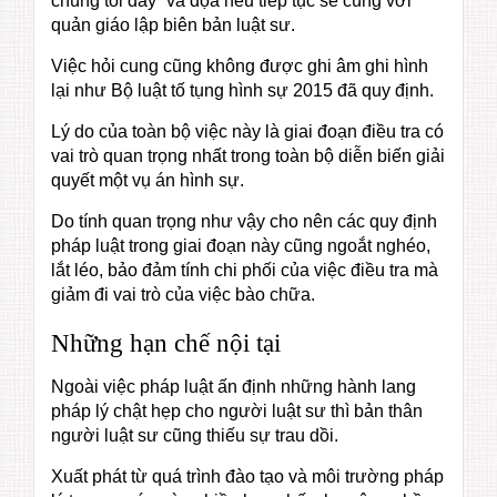
chúng tôi đấy” và dọa nếu tiếp tục sẽ cùng với
quản giáo lập biên bản luật sư.
Việc hỏi cung cũng không được ghi âm ghi hình
lại như Bộ luật tố tụng hình sự 2015 đã quy định.
Lý do của toàn bộ việc này là giai đoạn điều tra có
vai trò quan trọng nhất trong toàn bộ diễn biến giải
quyết một vụ án hình sự.
Do tính quan trọng như vậy cho nên các quy định
pháp luật trong giai đoạn này cũng ngoắt nghéo,
lắt léo, bảo đảm tính chi phối của việc điều tra mà
giảm đi vai trò của việc bào chữa.
Những hạn chế nội tại
Ngoài việc pháp luật ấn định những hành lang
pháp lý chật hẹp cho người luật sư thì bản thân
người luật sư cũng thiếu sự trau dồi.
Xuất phát từ quá trình đào tạo và môi trường pháp