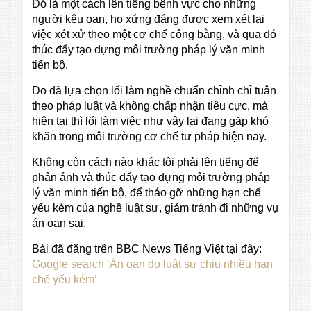
Đó là một cách lên tiếng bênh vực cho những
người kêu oan, họ xứng đáng được xem xét lại
việc xét xử theo một cơ chế công bằng, và qua đó
thúc đẩy tạo dựng môi trường pháp lý văn minh
tiến bộ.
Do đã lựa chọn lối làm nghề chuẩn chỉnh chỉ tuân
theo pháp luật và không chấp nhận tiêu cực, mà
hiện tại thì lối làm việc như vậy lại đang gặp khó
khăn trong môi trường cơ chế tư pháp hiện nay.
Không còn cách nào khác tôi phải lên tiếng để
phản ánh và thúc đẩy tạo dựng môi trường pháp
lý văn minh tiến bộ, để tháo gỡ những hạn chế
yếu kém của nghề luật sư, giảm tránh đi những vụ
án oan sai.
Bài đã đăng trên BBC News Tiếng Việt tại đây:
Google search ‘Án oan do luật sư chịu nhiều hạn
chế yếu kém’