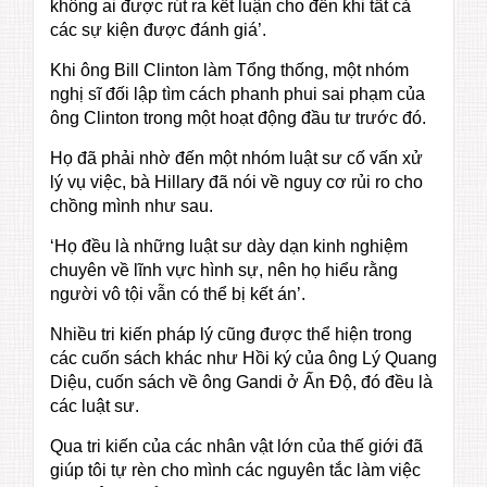
không ai được rút ra kết luận cho đến khi tất cả
các sự kiện được đánh giá’.
Khi ông Bill Clinton làm Tổng thống, một nhóm
nghị sĩ đối lập tìm cách phanh phui sai phạm của
ông Clinton trong một hoạt động đầu tư trước đó.
Họ đã phải nhờ đến một nhóm luật sư cố vấn xử
lý vụ việc, bà Hillary đã nói về nguy cơ rủi ro cho
chồng mình như sau.
‘Họ đều là những luật sư dày dạn kinh nghiệm
chuyên về lĩnh vực hình sự, nên họ hiểu rằng
người vô tội vẫn có thể bị kết án’.
Nhiều tri kiến pháp lý cũng được thể hiện trong
các cuốn sách khác như Hồi ký của ông Lý Quang
Diệu, cuốn sách về ông Gandi ở Ấn Độ, đó đều là
các luật sư.
Qua tri kiến của các nhân vật lớn của thế giới đã
giúp tôi tự rèn cho mình các nguyên tắc làm việc