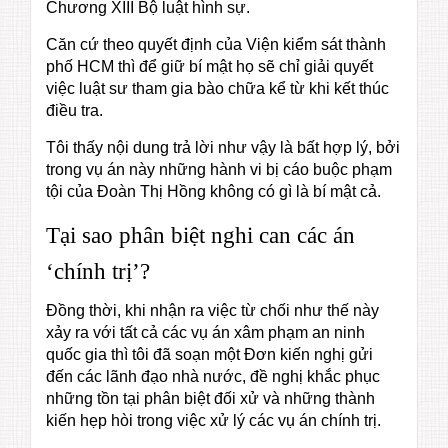
Chương XIII Bộ luật hình sự.
Căn cứ theo quyết định của Viện kiểm sát thành
phố HCM thì để giữ bí mật họ sẽ chỉ giải quyết
việc luật sư tham gia bào chữa kể từ khi kết thúc
điều tra.
Tôi thấy nội dung trả lời như vậy là bất hợp lý, bởi
trong vụ án này những hành vi bị cáo buộc phạm
tội của Đoàn Thị Hồng không có gì là bí mật cả.
Tại sao phân biệt nghi can các án
‘chính trị’?
Đồng thời, khi nhận ra việc từ chối như thế này
xảy ra với tất cả các vụ án xâm phạm an ninh
quốc gia thì tôi đã soạn một Đơn kiến nghị gửi
đến các lãnh đạo nhà nước, đề nghị khắc phục
những tồn tại phân biệt đối xử và những thành
kiến hẹp hòi trong việc xử lý các vụ án chính trị.