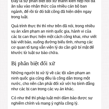
Đây là sự phân biệt đối xử thành kiến hẹp hòi đã
ăn sâu vào nhận thức của nhiều cán bộ ban
ngành, để rồi từ đó bất công đã hiện diện ngay
trong luật.
Quá trình thực thi thì như trên đã nói, trong nhiều
vụ án xâm phạm an ninh quốc gia, hành vi của
các bị can thực hiện một cách công khai, như viết
bài viết báo, xuống đường biểu tình, nhưng các
cơ quan tố tụng vẫn viện lý do cần giữ bí mật để
khước từ luật sư bào chữa.
Bị phân biệt đối xử
Những người bị xử lý về các tội xâm phạm an
ninh quốc gia cũng đều là công dân trong một
nước, cho nên cần phải đối xử với họ bình đẳng
như các bị can trong các vụ án khác.
Có như thế thì pháp luật mới đảm bảo được sự
nghiêm chính và mang ý nghĩa công lý.