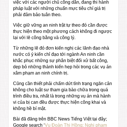
việc với các người chủ công dân, đang thi hành
pháp luật với những chuẩn mực tiêu chí giá trị
phải đảm bảo tuân theo.
Việc giữ vững an ninh trật tự theo đó cần được
thực hiện theo một phương cách không đi ngược
lại với lẽ công bằng và công lý.
Từ những lẽ đó đơn kiến nghị các lãnh đạo nhà
nước có ý kiến chỉ đạo tới ngành An ninh cần
khắc phục những sự phân biệt đối xử bất công,
dẹp bỏ những thành kiến hẹp hòi trong các vụ án
xâm phạm an ninh chính trị.
Cũng cần thiết phải chấm dứt tình trạng ngăn cản
không cho luật sư tham gia bào chữa trong quá
trình điều tra, nhất là trong những vụ án mà hành
vi của bị can đều được thực hiện công khai và
không hề bí mật.
Bài đã đăng trên BBC News Tiếng Việt tại đây;
Google search ‘
Vụ Đoàn Thị Hồng: Nghi phạm