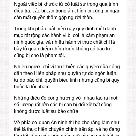
Ngoài việc bị khước từ có luật sư trong quá trình
điều tra, các bị can trong án chính trị cũng bị ngăn
cản mất quyền thăm gặp người thân.
Trong khi pháp luật hiện nay quy định một danh
mục rất rộng các hành vi bị coi là xâm phạm an
ninh quốc gia, và nhiều hành vi thực chất chỉ là
bày tỏ quan điểm chính kiến không có bạo lực
cũng bị cho là phạm tội.
Nhiều người chỉ vì thực hiện các quyền của công
dân theo Hiến pháp như quyền tự do ngôn luận,
tự do báo chí, quyền biểu tình nhưng cũng bị quy
buộc là tội phạm.
Những điều đó cộng hưởng với nhau tạo ra một
số lượng rất lớn các bị can bị đối xử bất công
không được luật sư bào chữa.
Về phía cơ quan An ninh thì họ cho rằng làm như
thế là thực hiện chuyên chính trấn áp, và họ đang
làm tốt công việc bổn phận giữ gìn an ninh trật tự