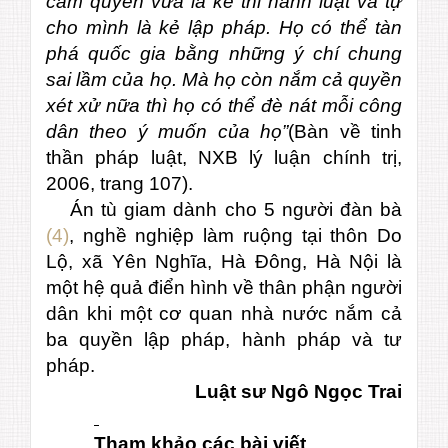
cầm quyền vừa là kẻ thi hành luật và tự
cho mình là kẻ lập pháp. Họ có thể tàn
phá quốc gia bằng những ý chí chung
sai lầm của họ. Mà họ còn nắm cả quyền
xét xử nữa thì họ có thể đè nát mỗi công
dân theo ý muốn của họ”
(Bàn về tinh
thần pháp luật, NXB lý luận chính trị,
2006, trang 107).
Án tù giam dành cho 5 người đàn bà
(4)
, nghề nghiệp làm ruộng tại thôn Do
Lộ, xã Yên Nghĩa, Hà Đông, Hà Nội là
một hệ quả điển hình về thân phận người
dân khi một cơ quan nhà nước nắm cả
ba quyền lập pháp, hành pháp và tư
pháp.
Luật sư Ngô Ngọc Trai
Tham khảo các bài viết