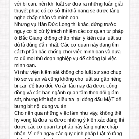
với bị can, nên khi luật sư đưa ra những luận giải
thuyết phục có cơ sở thì khả năng sẽ được lắng
nghe chấp nhận và minh oan.
Nhưng vụ Hàn Đức Long thì khác, đứng trước
nguy cơ bị xử lý trách nhiệm các cơ quan tư pháp
ở Bắc Giang không chấp nhận ý kiến của luật sư
dù là đúng đắn nhất. Các c
ơ quan này đang tìm
cách phản bác chống chọi việc minh oan và đưa
ra đủ mọi thủ đoạn nghiệp vụ để chống lại việc
minh oan.
Ví như viện kiểm sát không cho luật sư sao chụp
hồ sơ vụ án và cũng không cho luật sư gặp riêng
bị can để trao đổi. Vụ án lâu nay đã được cộng
đồng và các ban ngành quan tâm theo dõi giám
sát, nhưng kết luận điều tra lại đóng dấu MẬT để
bưng bít nội dung vụ án.
Cho nên qua những việc làm như vậy, không thể
hy vọng là đưa ra được những ý kiến xác đáng thì
được các cơ quan tư pháp này lắng nghe chấp
nhận. Vì đến ngay các quy định pháp luật rõ ràng