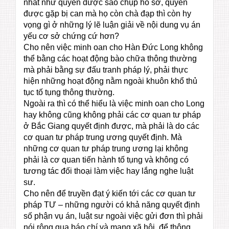
nhất như quyền được sao chụp hồ sơ, quyền
được gặp bị can mà họ còn chà đạp thì còn hy
vọng gì ở những lý lẽ luận giải về nội dung vụ án
yếu cơ sở chứng cứ hơn?
Cho nên việc minh oan cho Hàn Đức Long không
thể bằng các hoạt động bào chữa thông thường
mà phải bằng sự đấu tranh pháp lý, phải thực
hiện những hoạt động nằm ngoài khuôn khổ thủ
tục tố tụng thông thường.
Ngoài ra thì có thể hiểu là việc minh oan cho Long
hay không cũng không phải các cơ quan tư pháp
ở Bắc Giang quyết định được, mà phải là do các
cơ quan tư pháp trung ương quyết định. Mà
những cơ quan tư pháp trung ương lại không
phải là cơ quan tiến hành tố tụng và không có
tương tác đối thoại làm việc hay lắng nghe luật
sư.
Cho nên để truyền đạt ý kiến tới các cơ quan tư
pháp TƯ – những người có khả năng quyết định
số phận vụ án, luật sư ngoài việc gửi đơn thì phải
nói rộng qua báo chí và mạng xã hội, để thông