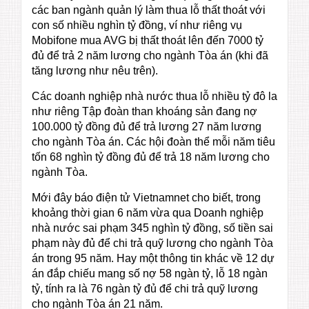
các ban ngành quản lý làm thua lỗ thất thoát với
con số nhiều nghìn tỷ đồng, ví như riêng vụ
Mobifone mua AVG bị thất thoát lên đến 7000 tỷ
đủ để trả 2 năm lương cho ngành Tòa án (khi đã
tăng lương như nêu trên).
Các doanh nghiệp nhà nước thua lỗ nhiều tỷ đô la
như riêng Tập đoàn than khoáng sản đang nợ
100.000 tỷ đồng đủ để trả lương 27 năm lương
cho ngành Tòa án. Các hội đoàn thể mỗi năm tiêu
tốn 68 nghìn tỷ đồng đủ để trả 18 năm lương cho
ngành Tòa.
Mới đây báo điện tử Vietnamnet cho biết, trong
khoảng thời gian 6 năm vừa qua Doanh nghiệp
nhà nước sai phạm 345 nghìn tỷ đồng, số tiền sai
phạm này đủ để chi trả quỹ lương cho ngành Tòa
án trong 95 năm. Hay một thông tin khác về 12 dự
án đắp chiếu mang số nợ 58 ngàn tỷ, lỗ 18 ngàn
tỷ, tính ra là 76 ngàn tỷ đủ để chi trả quỹ lương
cho ngành Tòa án 21 năm.