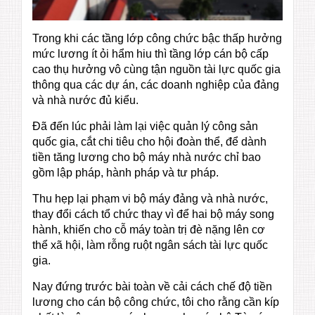
Trong khi các tầng lớp công chức bậc thấp hưởng
mức lương ít ỏi hẩm hiu thì tầng lớp cán bộ cấp
cao thụ hưởng vô cùng tận nguồn tài lực quốc gia
thông qua các dự án, các doanh nghiệp của đảng
và nhà nước đủ kiểu.
Đã đến lúc phải làm lại việc quản lý công sản
quốc gia, cắt chi tiêu cho hội đoàn thể, để dành
tiền tăng lương cho bộ máy nhà nước chỉ bao
gồm lập pháp, hành pháp và tư pháp.
Thu hẹp lại phạm vi bộ máy đảng và nhà nước,
thay đổi cách tổ chức thay vì để hai bộ máy song
hành, khiến cho cỗ máy toàn trị đè nặng lên cơ
thể xã hội, làm rỗng ruột ngân sách tài lực quốc
gia.
Nay đứng trước bài toàn về cải cách chế độ tiền
lương cho cán bộ công chức, tôi cho rằng cần kíp