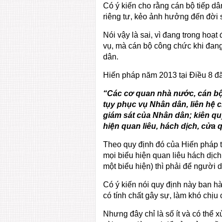
Có ý kiến cho rằng cán bộ tiếp d
riêng tư, kẻo ảnh hưởng đến đời 
Nói vậy là sai, vì đang trong hoạt
vụ, mà cán bộ công chức khi đang
dân.
Hiến pháp năm 2013 tại Điều 8 đã
“
Các cơ quan nhà nước, cán bộ,
tụy phục vụ Nhân dân, liên hệ c
giám sát của Nhân dân; kiên qu
hiện quan liêu, hách dịch, cửa 
Theo quy định đó của Hiến pháp 
mọi biểu hiện quan liêu hách dịc
một biểu hiện) thì phải để người 
Có ý kiến nói quy định này ban h
có tính chất gây sự, làm khó chị
Nhưng đây chỉ là số ít và có thể 