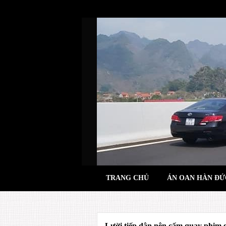
Skip
to
content
TRANG CHỦ
ÁN OAN HÀN ĐỨ
Lười tiếp dân nên cấm quay phim g