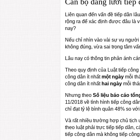
Cán bộ đang lười tiếp
Liên quan đến vấn đề tiếp dân lâ
rộng ra để xác định được đâu là v
nay?
Nếu chỉ nhìn vào vài sự vụ người
không đúng, vừa sai trọng tâm vấ
Lâu nay có thông tin phản ánh cán
Theo quy định của Luật tiếp công d
công dân ít nhất
một
ngày
mỗi thá
công dân ít nhất
hai
ngày
mỗi thá
Nhưng theo
Số liệu báo cáo tổ
11/2018 về tình hình tiếp công dân
chỉ đạt tỷ lệ bình quân 48% so với
Và rất nhiều trường hợp chủ tịch 
theo luật phải trực tiếp tiếp dân,
tiếp công dân mà không tiếp công 