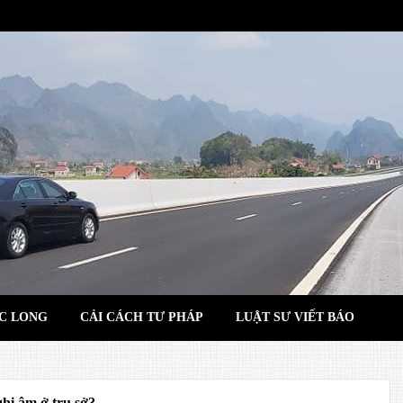
C LONG
CẢI CÁCH TƯ PHÁP
LUẬT SƯ VIẾT BÁO
hi âm ở trụ sở?