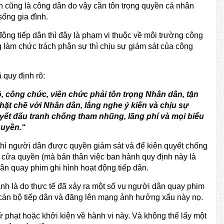
ân cũng là công dân do vậy cần tôn trọng quyền cá nhân
sống gia đình.
 động tiếp dân thì đây là phạm vi thuộc về môi trường công
 làm chức trách phận sự thì chịu sự giám sát của công
 quy định rõ:
 công chức, viên chức phải tôn trọng Nhân dân, tận
hặt chẽ với Nhân dân, lắng nghe ý kiến và chịu sự
yết đấu tranh chống tham nhũng, lãng phí và mọi biểu
quyền.
“
thì người dân được quyền giám sát và để kiên quyết chống
h cửa quyền (mà bản thân việc ban hành quy định này là
dân quay phim ghi hình hoạt động tiếp dân.
ành là do thực tế đã xảy ra một số vụ người dân quay phim
u cán bộ tiếp dân và đăng lên mạng ảnh hưởng xấu này nọ.
xử phạt hoặc khởi kiện về hành vi này. Và không thể lấy một