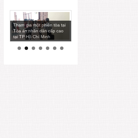
Luật sư Ngô Ngọc Trai còn
Tham gia một phiên tòa tại
là một nhà báo viết nhiều
Tòa án nhân dân cấp cao
bài phân tích các vấn đề
tại TP Hồ Chí Minh
pháp lý