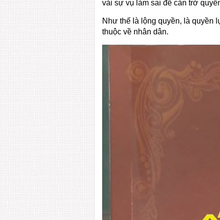
vài sự vụ làm sai để cản trở quyề
Như thế là lộng quyền, là quyền 
thuộc về nhân dân.