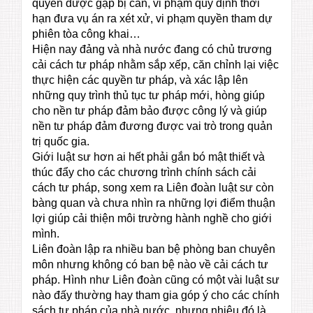
quyền được gặp bị can, vi phạm quy định thời
hạn đưa vụ án ra xét xử, vi phạm quyền tham dự
phiên tòa công khai…
Hiện nay đảng và nhà nước đang có chủ trương
cải cách tư pháp nhằm sắp xếp, căn chỉnh lại việc
thực hiện các quyền tư pháp, và xác lập lên
những quy trình thủ tục tư pháp mới, hòng giúp
cho nền tư pháp đảm bảo được công lý và giúp
nền tư pháp đảm đương được vai trò trong quản
trị quốc gia.
Giới luật sư hơn ai hết phải gắn bó mật thiết và
thúc đẩy cho các chương trình chính sách cải
cách tư pháp, song xem ra Liên đoàn luật sư còn
bàng quan và chưa nhìn ra những lợi điểm thuận
lợi giúp cải thiện môi trường hành nghề cho giới
mình.
Liên đoàn lập ra nhiều ban bệ phòng ban chuyên
môn nhưng không có ban bệ nào về cải cách tư
pháp. Hình như Liên đoàn cũng có một vài luật sư
nào đấy thường hay tham gia góp ý cho các chính
sách tư pháp của nhà nước, nhưng nhiêu đó là