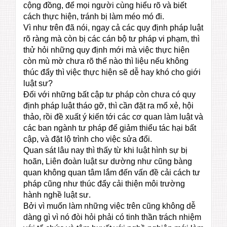
cộng đồng, để mọi người cùng hiểu rõ và biết
cách thực hiện, tránh bị làm méo mó đi.
Vì như trên đã nói, ngay cả các quy định pháp luật
rõ ràng mà còn bị các cán bộ tư pháp vi phạm, thì
thử hỏi những quy định mới mà việc thực hiện
còn mù mờ chưa rõ thế nào thì liệu nếu không
thúc đẩy thì việc thực hiện sẽ dễ hay khó cho giới
luật sư?
Đối với những bất cập tư pháp còn chưa có quy
định pháp luật tháo gỡ, thì cần đặt ra mổ xẻ, hội
thảo, rồi đề xuất ý kiến tới các cơ quan làm luật và
các ban ngành tư pháp để giảm thiểu tác hại bất
cập, và đặt lộ trình cho việc sửa đổi.
Quan sát lâu nay thì thấy từ khi luật hình sự bị
hoãn, Liên đoàn luật sư dường như cũng bàng
quan không quan tâm lắm đến vấn đề cải cách tư
pháp cũng như thúc đẩy cải thiện môi trường
hành nghề luật sư.
Bởi vì muốn làm những việc trên cũng không dễ
dàng gì vì nó đòi hỏi phải có tinh thần trách nhiệm