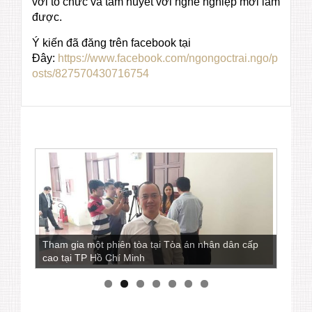
với tổ chức và tâm huyết với nghề nghiệp mới làm
được.
Ý kiến đã đăng trên facebook tại
Đây:
https://www.facebook.com/ngongoctrai.ngo/p
osts/827570430716754
Tham gia một phiên tòa tại Tòa án nhân dân cấp
cao tại TP Hồ Chí Minh