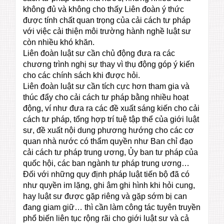
không đủ và không cho thấy Liên đoàn ý thức
được tính chất quan trọng của cải cách tư pháp
với việc cải thiện môi trường hành nghề luật sư
còn nhiều khó khăn.
Liên đoàn luật sư cần chủ động đưa ra các
chương trình nghị sự thay vì thụ động góp ý kiến
cho các chính sách khi được hỏi.
Liên đoàn luật sư cần tích cực hơn tham gia và
thúc đẩy cho cải cách tư pháp bằng nhiều hoạt
động, ví như đưa ra các đề xuất sáng kiến cho cải
cách tư pháp, tổng hợp trí tuệ tập thể của giới luật
sư, đề xuất nội dung phương hướng cho các cơ
quan nhà nước có thẩm quyền như Ban chỉ đạo
cải cách tư pháp trung ương, Ủy ban tư pháp của
quốc hội, các ban ngành tư pháp trung ương…
Đối với những quy định pháp luật tiến bộ đã có
như quyền im lặng, ghi âm ghi hình khi hỏi cung,
hay luật sư được gặp riêng và gặp sớm bị can
đang giam giữ… thì cần làm công tác tuyên truyền
phổ biến liên tục rộng rãi cho giới luật sư và cả