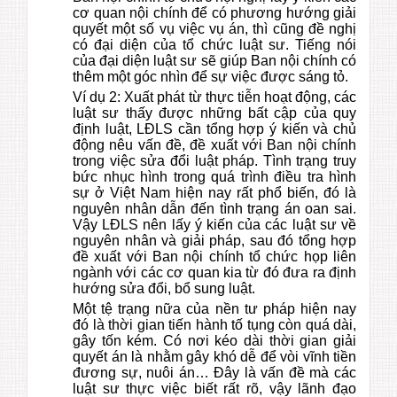
cơ quan nội chính để có phương hướng giải
quyết một số vụ việc vụ án, thì cũng đề nghị
có đại diện của tổ chức luật sư. Tiếng nói
của đại diện luật sư sẽ giúp Ban nội chính có
thêm một góc nhìn để sự việc được sáng tỏ.
Ví dụ 2: Xuất phát từ thực tiễn hoạt động, các
luật sư thấy được những bất cập của quy
định luật, LĐLS cần tổng hợp ý kiến và chủ
động nêu vấn đề, đề xuất với Ban nội chính
trong việc sửa đổi luật pháp. Tình trạng truy
bức nhục hình trong quá trình điều tra hình
sự ở Việt Nam hiện nay rất phổ biến, đó là
nguyên nhân dẫn đến tình trạng án oan sai.
Vậy LĐLS nên lấy ý kiến của các luật sư về
nguyên nhân và giải pháp, sau đó tổng hợp
đề xuất với Ban nội chính tổ chức họp liên
ngành với các cơ quan kia từ đó đưa ra định
hướng sửa đổi, bổ sung luật.
Một tệ trạng nữa của nền tư pháp hiện nay
đó là thời gian tiến hành tố tụng còn quá dài,
gây tốn kém. Có nơi kéo dài thời gian giải
quyết án là nhằm gây khó dễ để vòi vĩnh tiền
đương sự, nuôi án… Đây là vấn đề mà các
luật sư thực việc biết rất rõ, vậy lãnh đạo