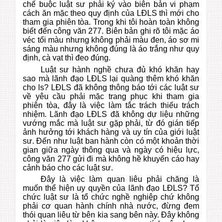
chế buộc luật sư phải ký vào biên bản vi phạm
cách ăn mặc theo quy định của LĐLS thì mới cho
tham gia phiên tòa. Trong khi tôi hoàn toàn không
biết đến công văn 277. Biên bản ghi rõ tôi mặc áo
véc tối màu nhưng không phải màu đen, áo sơ mi
sáng màu nhưng không đúng là áo trắng như quy
định, cà vạt thì đeo đúng.
Luật sư hành nghề chưa đủ khó khăn hay
sao mà lãnh đạo LĐLS lại quàng thêm khó khăn
cho ls? LĐLS đã không thông báo tới các luật sư
về yêu cầu phải mặc trang phục khi tham gia
phiên tòa, đây là việc làm tắc trách thiếu trách
nhiệm. Lãnh đạo LĐLS đã không dự liệu những
vướng mắc mà luật sư gặp phải, từ đó gián tiếp
ảnh hưởng tới khách hàng và uy tín của giới luật
sư. Đến như luật ban hành còn có một khoản thời
gian giữa ngày thông qua và ngày có hiệu lực,
công văn 277 gửi đi mà không hề khuyến cáo hay
cảnh báo cho các luật sư.
Đây là việc làm quan liêu phải chăng là
muốn thể hiện uy quyền của lãnh đạo LĐLS? Tổ
chức luật sư là tổ chức nghề nghiệp chứ không
phải cơ quan hành chính nhà nước, đừng đem
thói quan liêu từ bên kia sang bên này. Đây không