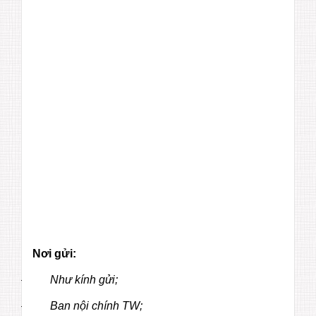
G
S
Ự
T
R
Ư
Ở
N
G
V
Ă
N
P
H
Ò
N
G
Nơi gửi:
–
Như kính gửi;
–
Ban nội chính TW;