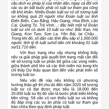
cầu dịch vụ pháp lý của nhân dân, ngay cả đối với
các vụ án bắt buộc phải có luật sư tham gia cũng
rất khó khăn. Nhiều Đoàn luật sư có số lượng luật
sư không quá 20 người như Đoàn luật sư tỉnh
Điện Biên, Cao Bằng, Hậu Giang, Hòa Bình, Lào
Cai, Quảng Trị, Trà Vinh…; đặc biệt một số Đoàn
luật sư chỉ có dưới 10 luật sư như: Bắc Kạn, Hà
Giang, Kon Tum, Sơn La, Yên Bái, lai Châu…
Trong khi đó, số dân các tỉnh đều xấp xỉ 1.000.000
người, tính tỷ lệ luật sư/số dân chỉ khoảng 01 luật
sư/11.710 dân.
Với thực trạng như vậy nhưng không thấy
nêu ra giải pháp giải quyết tình trạng mất cân đối
về số lượng luật sư phân bổ giữa các vùng miền,
giữa thành phố lớn và các tỉnh miền núi trong khi
chỉ thấy Dự thảo quan tâm đến việc phát triển số
lượng luật sư.
Nếu vấn đề này nếu không có phương
hướng tháo gỡ thì cho dù đến năm 2020 số lượng
luật sư có đạt được mục tiêu là 18.000 đến
20.000 luật sư thì đó vẫn là bước phát triển không
bền vững. Sẽ vẫn có nơi thiếu luật sư và không
đủ đáp ứng các vụ án phải có luật sư tham gia
bào chữa theo quy định pháp luật.