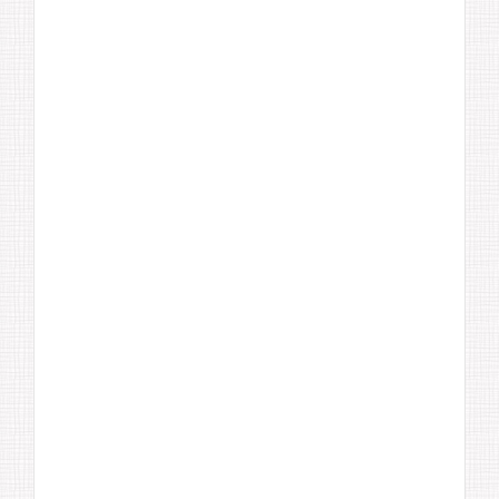
Ò
N
G
L
U
Ậ
T
S
Ư
N
G
Ô
N
G
Ọ
C
T
R
A
I
V
À
C
Ộ
N