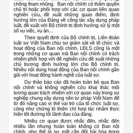
chống tham nhũng. Ban nội chính có thẩm quyền
chủ trì hoặc phối hợp với các cơ quan liên quan
nghiên cứu, đề xuất những quan điểm, định
hướng lớn của Đảng về công tác xây dựng pháp
luật, đề xuất với Bộ chính trị định hướng xử lý một
số vụ việc, vụ án…
Theo quyết định của Bộ chính trị, Liên đoàn
luật sư Việt Nam chịu sự giám sát về tổ chức và
hoạt động của Ban nội chính, LĐLS cũng là một
trong những cơ quan mà Ban nội chính có trách
nhiệm phối hợp với để nghiên cứu đề xuất những
chủ trương định hướng lớn cho Bộ chính trị.
Nhiều nội dung hoạt động của Ban nội chính gần
gũi với hoạt động hành nghề của luật sư.
Dự thảo báo cáo đã hoàn toàn bỏ qua Ban
nội chính và không nghiên cứu khai thác mối
tương quan trách nhiệm với cơ quan này trong sự
nghiệp chung xây dựng nền tư pháp Việt Nam để
từ đó nâng cao vị thế vai trò của tổ chức luật sư,
cũng như chứng tỏ thiện chí hợp tác nhằm thực
hiện tốt đường lối lãnh đạo của đảng.
Nhiều cơ quan được nhắc đến, nhắc đến
nhiều lần nhưng hoàn toàn không có Ban nội
chính, như thế là sự mất cân đối hài hòa trong