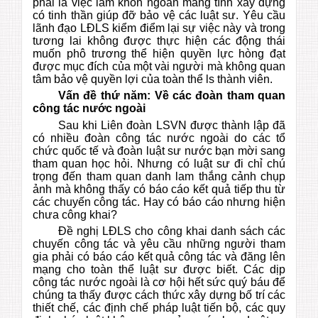
phải là việc làm khôn ngoan mang tính xây dựng
có tinh thần giúp đỡ bảo vệ các luật sư. Yêu cầu
lãnh đạo LĐLS kiểm điểm lại sự việc này và trong
tương lai không được thực hiện các động thái
muốn phô trương thể hiện quyền lực hòng đạt
được mục đích của một vài người mà không quan
tâm bảo vệ quyền lợi của toàn thể ls thành viên.
Vấn đề thứ năm: Về các đoàn tham quan
công tác nước ngoài
Sau khi Liên đoàn LSVN được thành lập đã
có nhiều đoàn công tác nước ngoài do các tổ
chức quốc tế và đoàn luật sư nước bạn mời sang
tham quan học hỏi. Nhưng có luật sư đi chỉ chú
trọng đến tham quan danh lam thắng cảnh chụp
ảnh mà không thấy có báo cáo kết quả tiếp thu từ
các chuyến công tác. Hay có báo cáo nhưng hiện
chưa công khai?
Đề nghị LĐLS cho công khai danh sách các
chuyến công tác và yêu cầu những người tham
gia phải có báo cáo kết quả công tác và đăng lên
mạng cho toàn thể luật sư được biết. Các dịp
công tác nước ngoài là cơ hội hết sức quý báu để
chúng ta thấy được cách thức xây dựng bố trí các
thiết chế, các định chế pháp luật tiến bộ, các quy