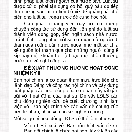
định pháp luật khôn ngoan của nước bạn. Luật sư
được cử đi phải tận dụng cơ hội quý báu đó tiếp
thu những văn minh tiến bộ về để quảng bá phổ
biến cho luật sư trong nước để cùng học hỏi.
Cần phải rõ ràng việc này bởi có những
chuyến công tác sử dụng đến tiền phí do luật sư
thành viên đóng góp, đến ngân sách nhà nước.
Tránh tình trạng như một số cơ quan cử người đi
tham quan công cán nước ngoài như một sự chia
sẻ nguồn lợi thành quả cho những người cùng ê
kíp hay một khoản hối lộ hoặc một phần thưởng
trước khi về nghỉ công tác…
ĐỀ XUẤT PHƯƠNG HƯỚNG HOẠT ĐỘNG
NHIỆM KỲ II
Ban nội chính là cơ quan tham mưu trực tiếp cho
lãnh đạo Đảng về công tác nội chính và xây dựng
luật pháp, các hoạt động của cơ quan này rất gần
gũi với hoạt động của luật sư. Do vậy LĐLS cần
chủ động nghiên cứu đề xuất chương trình làm
việc với Ban nội chính về các vấn đề chung của
nền tư pháp, phục vụ cho sự nghiệp chung.
Một số gợi ý hoạt động LĐLS có thể làm như sau:
Ví dụ 1: Đề xuất với Ban nội chính vấn đề khi
Ban nội chính tổ chức hội nghị lấy ý kiến các