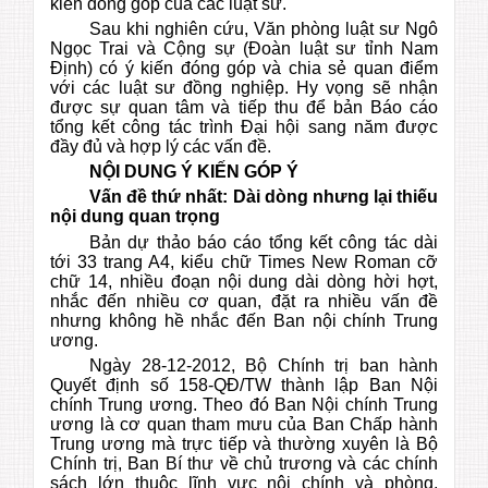
kiến đóng góp của các luật sư.
Sau khi nghiên cứu, Văn phòng luật sư Ngô
Ngọc Trai và Cộng sự (Đoàn luật sư tỉnh Nam
Định) có ý kiến đóng góp và chia sẻ quan điểm
với các luật sư đồng nghiệp. Hy vọng sẽ nhận
được sự quan tâm và tiếp thu để bản Báo cáo
tổng kết công tác trình Đại hội sang năm được
đầy đủ và hợp lý các vấn đề.
NỘI DUNG Ý KIẾN GÓP Ý
Vấn đề thứ nhất: Dài dòng nhưng lại thiếu
nội dung quan trọng
Bản dự thảo báo cáo tổng kết công tác dài
tới 33 trang A4, kiểu chữ Times New Roman cỡ
chữ 14, nhiều đoạn nội dung dài dòng hời hợt,
nhắc đến nhiều cơ quan, đặt ra nhiều vấn đề
nhưng không hề nhắc đến Ban nội chính Trung
ương.
Ngày 28-12-2012, Bộ Chính trị ban hành
Quyết định số 158-QĐ/TW thành lập Ban Nội
chính Trung ương. Theo đó Ban Nội chính Trung
ương là cơ quan tham mưu của Ban Chấp hành
Trung ương mà trực tiếp và thường xuyên là Bộ
Chính trị, Ban Bí thư về chủ trương và các chính
sách lớn thuộc lĩnh vực nội chính và phòng,