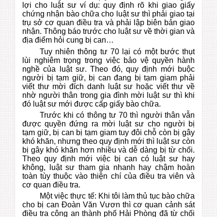
lợi cho luật sư ví dụ: quy định rõ khi giao giấy
chứng nhận bào chữa cho luật sư thì phải giao tại
trụ sở cơ quan điều tra và phải lập biên bản giao
nhận. Thông báo trước cho luật sư về thời gian và
địa điểm hỏi cung bị can…
Tuy nhiên thông tư 70 lại có một bước thụt
lùi nghiêm trọng trong việc bảo vệ quyền hành
nghề của luật sư. Theo đó, quy định mới buộc
người bị tạm giữ, bị can đang bị tạm giam phải
viết thư mời đích danh luật sư hoặc viết thư về
nhờ người thân trong gia đình mời luật sư thì khi
đó luật sư mới được cấp giấy bào chữa.
Trước khi có thông tư 70 thì người thân vẫn
được quyền đứng ra mời luật sư cho người bị
tạm giữ, bị can bị tạm giam tuy đôi chỗ còn bị gây
khó khăn, nhưng theo quy định mới thì luật sư còn
bị gây khó khăn hơn nhiều và dễ dàng bị từ chối.
Theo quy định mới việc bị can có luật sư hay
không, luật sư tham gia nhanh hay chậm hoàn
toàn tùy thuộc vào thiện chí của điều tra viên và
cơ quan điều tra.
Một việc thực tế: Khi tôi làm thủ tục bào chữa
cho bị can Đoàn Văn Vươn thì cơ quan cảnh sát
điều tra công an thành phố Hải Phòng đã từ chối