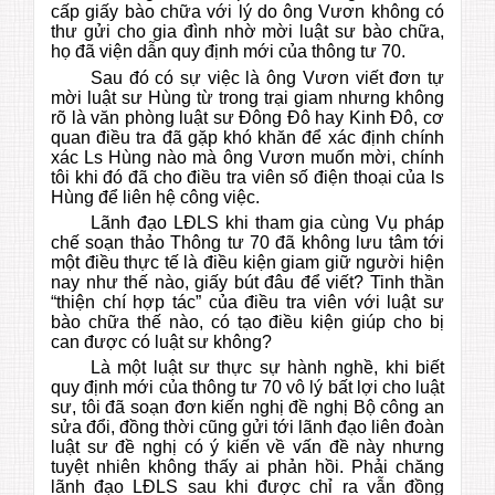
cấp giấy bào chữa với lý do ông Vươn không có
thư gửi cho gia đình nhờ mời luật sư bào chữa,
họ đã viện dẫn quy định mới của thông tư 70.
Sau đó có sự việc là ông Vươn viết đơn tự
mời luật sư Hùng từ trong trại giam nhưng không
rõ là văn phòng luật sư Đông Đô hay Kinh Đô, cơ
quan điều tra đã gặp khó khăn để xác định chính
xác Ls Hùng nào mà ông Vươn muốn mời, chính
tôi khi đó đã cho điều tra viên số điện thoại của ls
Hùng để liên hệ công việc.
Lãnh đạo LĐLS khi tham gia cùng Vụ pháp
chế soạn thảo Thông tư 70 đã không lưu tâm tới
một điều thực tế là điều kiện giam giữ người hiện
nay như thế nào, giấy bút đâu để viết? Tinh thần
“thiện chí hợp tác” của điều tra viên với luật sư
bào chữa thế nào, có tạo điều kiện giúp cho bị
can được có luật sư không?
Là một luật sư thực sự hành nghề, khi biết
quy định mới của thông tư 70 vô lý bất lợi cho luật
sư, tôi đã soạn đơn kiến nghị đề nghị Bộ công an
sửa đổi, đồng thời cũng gửi tới lãnh đạo liên đoàn
luật sư đề nghị có ý kiến về vấn đề này nhưng
tuyệt nhiên không thấy ai phản hồi. Phải chăng
lãnh đạo LĐLS sau khi được chỉ ra vẫn đồng