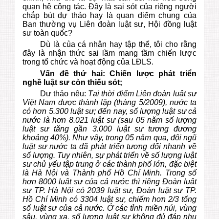
quan hệ công tác. Đây là sai sót của riêng người
chắp bút dự thảo hay là quan điểm chung của
Ban thường vụ Liên đoàn luật sư, Hội đồng luật
sư toàn quốc?
Dù là của cá nhân hay tập thể, tôi cho rằng
đây là nhận thức sai lầm mang tầm chiến lược
trong tổ chức và hoạt động của LĐLS.
Vấn đề thứ hai: Chiến lược phát triển
nghề luật sư còn thiếu sót;
Dự thảo nêu:
Tại thời điểm Liên đoàn luật sư
Việt Nam được thành lập (tháng 5/2009), nước ta
có hơn 5.300 luật sư; đến nay, số lượng luật sư cả
nước là hơn 8.021 luật sư (sau 05 năm số lượng
luật sư tăng gần 3.000 luật sư tương đương
khoảng 40%). Như vậy, trong 05 năm qua, đội ngũ
luật sư nước ta đã phát triển tương đối nhanh về
số lượng. Tuy nhiên, sự phát triển về số lượng luật
sư chủ yếu tập trung ở các thành phố lớn, đặc biệt
là Hà Nội và Thành phố Hồ Chí Minh. Trong số
hơn 8000 luật sư của cả nước thì riêng Đoàn luật
sư TP.
Hà Nội có 2039 luật sư, Đoàn luật sư TP.
Hồ Chí Minh có 3304 luật sư, chiếm hơn 2/3 tổng
số luật sư của cả nước. Ở các tỉnh miền núi, vùng
sâu, vùng xa, số lượng luật sư không đủ đáp nhu