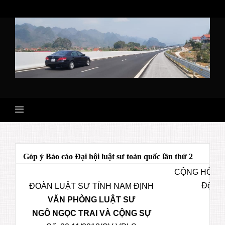
Skip
to
content
Góp ý Báo cáo Đại hội luật sư toàn quốc lần thứ 2
CỘNG HÒA X
Độc lậ
ĐOÀN LUẬT SƯ TỈNH NAM ĐỊNH
VĂN PHÒNG LUẬT SƯ
NGÔ NGỌC TRAI VÀ CỘNG SỰ