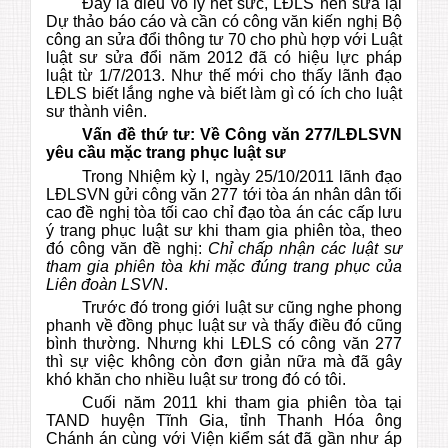
Đây là điều vô lý hết sức, LĐLS nên sửa lại
Dự thảo báo cáo và cần có công văn kiến nghị Bộ
công an sửa đổi thông tư 70 cho phù hợp với Luật
luật sư sửa đổi năm 2012 đã có hiệu lực pháp
luật từ 1/7/2013. Như thế mới cho thấy lãnh đạo
LĐLS biết lắng nghe và biết làm gì có ích cho luật
sư thành viên.
Vấn đề thứ tư: Về Công văn 277/LĐLSVN
yêu cầu mặc trang phục luật sư
Trong Nhiệm kỳ I, ngày 25/10/2011 lãnh đạo
LĐLSVN gửi công văn 277 tới tòa án nhân dân tối
cao đề nghị tòa tối cao chỉ đạo tòa án các cấp lưu
ý trang phục luật sư khi tham gia phiên tòa, theo
đó công văn đề nghị:
Chỉ chấp nhận các luật sư
tham gia phiên tòa khi mặc đúng trang phục của
Liên đoàn LSVN
.
Trước đó trong giới luật sư cũng nghe phong
phanh về đồng phục luật sư và thấy điều đó cũng
bình thường. Nhưng khi LĐLS có công văn 277
thì sự việc không còn đơn giản nữa mà đã gây
khó khăn cho nhiều luật sư trong đó có tôi.
Cuối năm 2011 khi tham gia phiên tòa tại
TAND huyện Tĩnh Gia, tỉnh Thanh Hóa ông
Chánh án cùng với Viện kiểm sát đã gần như áp