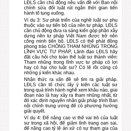
LĐLS cần chủ động nêu vấn đề với Ban nội
chính sửa đổi luật rút ngắn thời gian tiến
hành tố tụng xuống.
Ví dụ 3: Sự phát triển của nghề luật sư phụ
thuộc vào sự tiến bộ của nền tư pháp. LĐLS
cần chủ động đưa ra sáng kiến góp phần xây
dựng nền tư pháp Việt Nam được trở nên
công minh tiến bộ. LĐLS có thể phát động
phong trào CHỐNG THAM NHŨNG TRONG
LĨNH VỰC TƯ PHÁP, Lãnh đạo LĐLS hãy
đặt câu hỏi cho toàn thể luật sư thành viên:
Tham nhũng trong lĩnh vực tư pháp có lợi
hay có hại cho luật sư? Có lẽ rồi cũng có
những ý kiến khác nhau.
Nhận thức ra vấn đề sẽ tìm ra giải pháp.
LĐLS cần tổ chức lấy ý kiến các luật sư
trong quá trình hành nghề xem khâu nào, giai
đoạn nào là hay xảy ra tham nhũng nhất, từ
đó xác định nguyên nhân giải pháp trình Ban
nội chính trung ương để có phương hướng
giải quyết.
Ví dụ 4: Để nâng cao vị thế vai trò của luật
sư trong xã hội, để giảm tình trạng oan sai,
để nâng cao tỷ lệ án xử có sự tham gia của