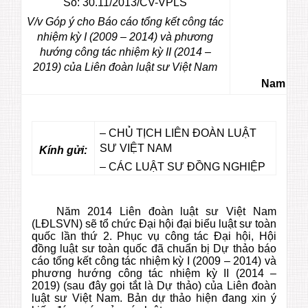
Số: 30.11/2013/CV-VPLS
V/v
Góp ý cho Báo cáo tổng kết công tác
nhiệm kỳ I (2009 – 2014) và phương
hướng công tác nhiệm kỳ II (2014 –
2019) của Liên đoàn luật sư Việt Nam
Nam Định
– CHỦ TỊCH LIÊN ĐOÀN LUẬT
SƯ VIỆT NAM
Kính gửi:
– CÁC LUẬT SƯ ĐỒNG NGHIỆP
Năm 2014 Liên đoàn luật sư Việt Nam
(LĐLSVN) sẽ tổ chức Đại hội đại biểu luật sư toàn
quốc lần thứ 2. Phục vụ công tác Đại hội, Hội
đồng luật sư toàn quốc đã chuẩn bị Dự thảo báo
cáo tổng kết công tác nhiệm kỳ I (2009 – 2014) và
phương hướng công tác nhiệm kỳ II (2014 –
2019) (sau đây gọi tắt là Dự thảo) của Liên đoàn
luật sư Việt Nam. Bản dự thảo hiện đang xin ý