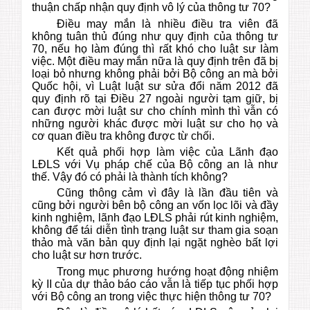
thuận chấp nhận quy định vô lý của thông tư 70?
Điều may mắn là nhiều điều tra viên đã
không tuân thủ đúng như quy định của thông tư
70, nếu họ làm đúng thì rất khó cho luật sư làm
việc. Một điều may mắn nữa là quy định trên đã bị
loại bỏ nhưng không phải bởi Bộ công an mà bởi
Quốc hội, vì Luật luật sư sửa đổi năm 2012 đã
quy định rõ tại Điều 27 ngoài người tạm giữ, bị
can được mời luật sư cho chính mình thì vẫn có
những người khác được mời luật sư cho họ và
cơ quan điều tra không được từ chối.
Kết quả phối hợp làm việc của Lãnh đạo
LĐLS với Vụ pháp chế của Bộ công an là như
thế. Vậy đó có phải là thành tích không?
Cũng thông cảm vì đây là lần đầu tiên và
cũng bởi người bên bộ công an vốn lọc lõi và đầy
kinh nghiệm, lãnh đạo LĐLS phải rút kinh nghiệm,
không để tái diễn tình trạng luật sư tham gia soạn
thảo mà văn bản quy định lại ngặt nghèo bất lợi
cho luật sư hơn trước.
Trong mục phương hướng hoạt động nhiệm
kỳ II của dự thảo báo cáo vẫn là tiếp tục phối hợp
với Bộ công an trong việc thực hiện thông tư 70?