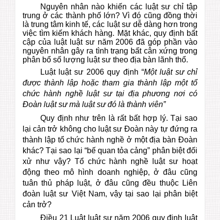
Nguyên nhân nào khiến các luật sư chỉ tập
trung ở các thành phố lớn? Vì đó cũng đồng thời
là trung tâm kinh tế, các luật sư dễ dàng hơn trong
việc tìm kiếm khách hàng. Mặt khác, quy định bất
cập của luật luật sư năm 2006 đã góp phần vào
nguyên nhân gây ra tình trạng bất cân xứng trong
phân bổ số lượng luật sư theo địa bàn lãnh thổ.
Luật luật sư 2006 quy định “
Một luật sư chỉ
được thành lập hoặc tham gia thành lập một tổ
chức hành nghề luật sư tại địa phương nơi có
Đoàn luật sư mà luật sư đó là thành viên”
Quy định như trên là rất bất hợp lý. Tại sao
lại cản trở không cho luật sư Đoàn này tự đứng ra
thành lập tổ chức hành nghề ở một địa bàn Đoàn
khác? Tại sao lại “bế quan tỏa cảng” phân biệt đối
xử như vậy? Tổ chức hành nghề luật sư hoạt
động theo mô hình doanh nghiệp, ở đâu cũng
tuân thủ pháp luật, ở đâu cũng đều thuộc Liên
đoàn luật sư Việt Nam, vậy tại sao lại phân biệt
cản trở?
Điều 21 Luật luật sư năm 2006 quy định luật