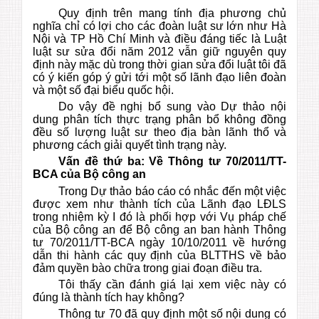
Quy định trên mang tính địa phương chủ
nghĩa chỉ có lợi cho các đoàn luật sư lớn như Hà
Nội và TP Hồ Chí Minh và điều đáng tiếc là Luật
luật sư sửa đổi năm 2012 vẫn giữ nguyên quy
định này mặc dù trong thời gian sửa đổi luật tôi đã
có ý kiến góp ý gửi tới một số lãnh đạo liên đoàn
và một số đại biểu quốc hội.
Do vậy đề nghị bổ sung vào Dự thảo nội
dung phân tích thực trạng phân bổ không đồng
đều số lượng luật sư theo địa bàn lãnh thổ và
phương cách giải quyết tình trạng này.
Vấn đề thứ ba: Về
Thông tư 70/2011/TT-
BCA của Bộ công an
Trong Dự thảo báo cáo có nhắc đến một việc
được xem như thành tích của Lãnh đạo LĐLS
trong nhiệm kỳ I đó là phối hợp với Vụ pháp chế
của Bộ công an để Bộ công an ban hành Thông
tư 70/2011/TT-BCA ngày 10/10/2011 về hướng
dẫn thi hành các quy định của BLTTHS về bảo
đảm quyền bào chữa trong giai đoạn điều tra.
Tôi thấy cần đánh giá lại xem việc này có
đúng là thành tích hay không?
Thông tư 70 đã quy định một số nội dung có