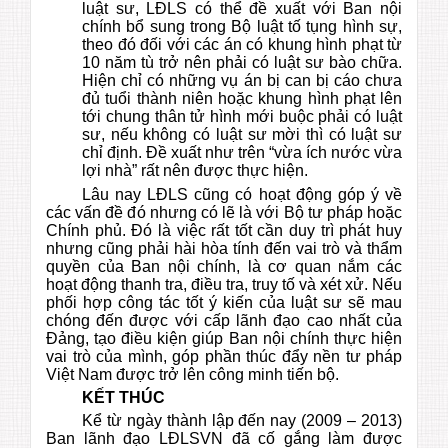
luật sư, LĐLS có thể đề xuất với Ban nội
chính bổ sung trong Bộ luật tố tụng hình sự,
theo đó đối với các án có khung hình phạt từ
10 năm tù trở nên phải có luật sư bào chữa.
Hiện chỉ có những vụ án bị can bị cáo chưa
đủ tuổi thành niên hoặc khung hình phạt lên
tới chung thân tử hình mới buộc phải có luật
sư, nếu không có luật sư mời thì có luật sư
chỉ định. Đề xuất như trên “vừa ích nước vừa
lợi nhà” rất nên được thực hiện.
Lâu nay LĐLS cũng có hoạt động góp ý về
các vấn đề đó nhưng có lẽ là với Bộ tư pháp hoặc
Chính phủ. Đó là việc rất tốt cần duy trì phát huy
nhưng cũng phải hài hòa tính đến vai trò và thẩm
quyền của Ban nội chính, là cơ quan nắm các
hoạt động thanh tra, điều tra, truy tố và xét xử. Nếu
phối hợp công tác tốt ý kiến của luật sư sẽ mau
chóng đến được với cấp lãnh đạo cao nhất của
Đảng, tạo điều kiện giúp Ban nội chính thực hiện
vai trò của mình, góp phần thúc đẩy nền tư pháp
Việt Nam được trở lên công minh tiến bộ.
KẾT THÚC
Kể từ ngày thành lập đến nay (2009 – 2013)
Ban lãnh đạo LĐLSVN đã cố gắng làm được