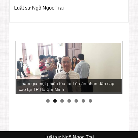
Luật sư Ngô Ngọc Trai
Tham gia một phiên tòa tại Tòa án nhân dân cấp
Luật sư Ngô Ngọc Trai còn là một nhà báo viết
cao tại TP Hồ Chí Minh
nhiều bài phân tích các vấn đề pháp lý
Luật sư Ngô Ngọc Trai