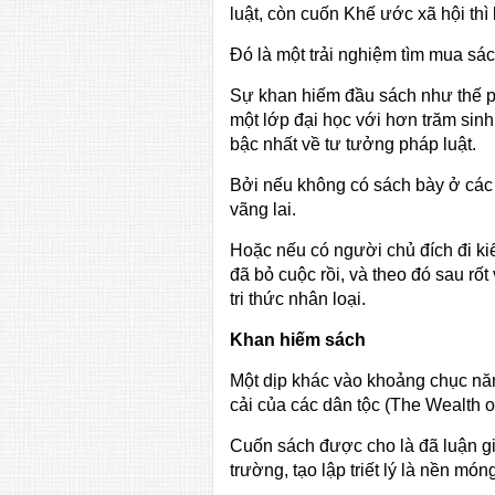
luật, còn cuốn Khế ước xã hội thì
Đó là một trải nghiệm tìm mua sá
Sự khan hiếm đầu sách như thế phầ
một lớp đại học với hơn trăm sinh
bậc nhất về tư tưởng pháp luật.
Bởi nếu không có sách bày ở các 
vãng lai.
Hoặc nếu có người chủ đích đi kiế
đã bỏ cuộc rồi, và theo đó sau rốt
tri thức nhân loại.
Khan hiếm sách
Một dịp khác vào khoảng chục năm
cải của các dân tộc (The Wealth o
Cuốn sách được cho là đã luận gi
trường, tạo lập triết lý là nền m