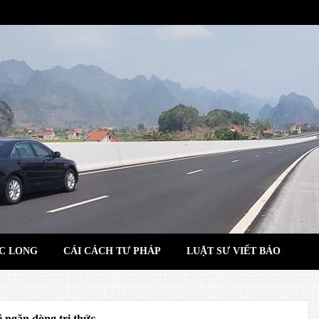
C LONG
CẢI CÁCH TƯ PHÁP
LUẬT SƯ VIẾT BÁO
 ngăn dòng tri thức