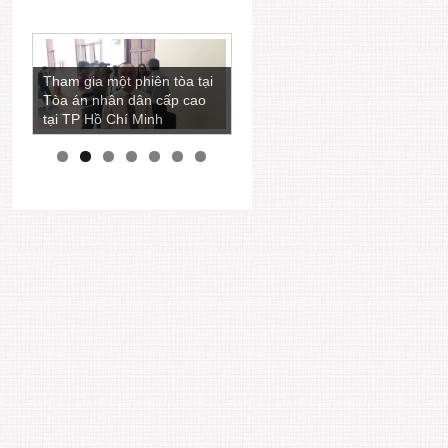
Luật sư Ngô Ngọc Trai còn
Tham gia một phiên tòa tại
là một nhà báo viết nhiều
Tòa án nhân dân cấp cao
bài phân tích các vấn đề
tại TP Hồ Chí Minh
pháp lý