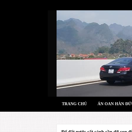
Skip
to
content
TRANG CHỦ
ÁN OAN HÀN ĐỨ
Để đất nước cất cánh cần dỡ con đê