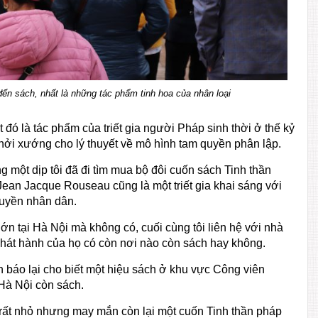
đến sách, nhất là những tác phẩm tinh hoa của nhân loại
ết đó là tác phẩm của triết gia người Pháp sinh thời ở thế kỷ
hởi xướng cho lý thuyết về mô hình tam quyền phân lập.
ng một dịp tôi đã đi tìm mua bộ đôi cuốn sách Tinh thần
Jean Jacque Rouseau cũng là một triết gia khai sáng với
quyền nhân dân.
ớn tại Hà Nội mà không có, cuối cùng tôi liên hệ với nhà
phát hành của họ có còn nơi nào còn sách hay không.
n báo lại cho biết một hiệu sách ở khu vực Công viên
Hà Nội còn sách.
h rất nhỏ nhưng may mắn còn lại một cuốn Tinh thần pháp