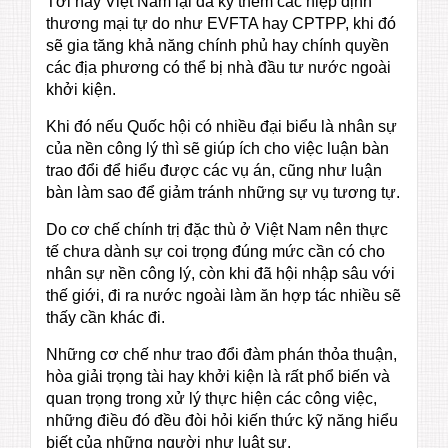
Tới nay Việt Nam lại đã ký thêm các hiệp định
thương mại tự do như EVFTA hay CPTPP, khi đó
sẽ gia tăng khả năng chính phủ hay chính quyền
các địa phương có thể bị nhà đầu tư nước ngoài
khởi kiện.
Khi đó nếu Quốc hội có nhiều đại biểu là nhân sự
của nền công lý thì sẽ giúp ích cho việc luận bàn
trao đổi để hiểu được các vụ án, cũng như luận
bàn làm sao để giảm tránh những sự vụ tương tự.
Do cơ chế chính trị đặc thù ở Việt Nam nên thực
tế chưa dành sự coi trọng đúng mức cần có cho
nhân sự nền công lý, còn khi đã hội nhập sâu với
thế giới, đi ra nước ngoài làm ăn hợp tác nhiều sẽ
thấy cần khác đi.
Những cơ chế như trao đổi đàm phán thỏa thuận,
hòa giải trọng tài hay khởi kiện là rất phổ biến và
quan trọng trong xử lý thực hiện các công việc,
những điều đó đều đòi hỏi kiến thức kỹ năng hiểu
biết của những người như luật sư.