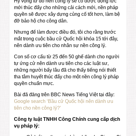
Hy vọng từ đó nền công lý sẽ có được động lực
mới thúc đẩy cho những cải cách mới, nền pháp
quyền sẽ được xây dựng củng cố tốt hơn, làm bệ
đỡ bảo hộ cho công dân.
Nhưng để làm được điều đó, tôi cho rằng trước
mắt trong cuộc bầu cử Quốc hội khóa 15 tới đây,
nên dành ưu tiên cho nhân sự nền công lý.
Con số cơ cấu từ 25 đến 50 ghế dành cho người
tự ứng cử nên dành ưu tiên cho các luật sư,
những người bấy lâu đã cho thấy tiếng nói thiết
tha tâm huyết thúc đẩy cho một nền công lý pháp
quyền chuẩn mực.
Bài đã đăng trên BBC News Tiếng Việt tại đây:
Google search ‘Bầu cử Quốc hội nên dành ưu
tiên cho nền công lý?’
Công ty luật TNHH Công Chính cung cấp dịch
vụ pháp lý: