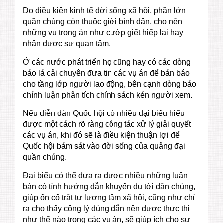
Do điều kiện kinh tế đời sống xã hội, phần lớn
quần chúng còn thuộc giới bình dân, cho nên
những vụ trọng án như cướp giết hiếp lại hay
nhận được sự quan tâm.
Ở các nước phát triển họ cũng hay có các dòng
báo lá cải chuyên đưa tin các vụ án để bán báo
cho tầng lớp người lao động, bên cạnh dòng báo
chính luận phân tích chính sách kén người xem.
Nếu diễn đàn Quốc hội có nhiều đại biểu hiểu
được một cách rõ ràng công tác xử lý giải quyết
các vụ án, khi đó sẽ là điều kiện thuận lợi để
Quốc hội bám sát vào đời sống của quảng đại
quần chúng.
Đại biểu có thể đưa ra được nhiều những luận
bàn có tính hướng dẫn khuyến dụ tới dân chúng,
giúp ổn cố trật tự lương tâm xã hội, cũng như chỉ
ra cho thấy công lý đúng đắn nên được thực thi
như thế nào trong các vụ án, sẽ giúp ích cho sự