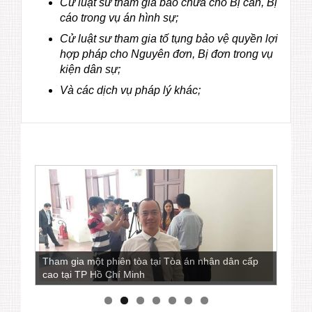
Cử luật sư tham gia bào chữa cho Bị can, Bị
cáo trong vụ án hình sự;
Cử luật sư tham gia tố tụng bảo vệ quyền lợi
hợp pháp cho Nguyên đơn, Bị đơn trong vụ
kiện dân sự;
Và các dịch vụ pháp lý khác;
Tham gia một phiên tòa tại Tòa án nhân dân cấp
Luật sư Ngô Ngọc Trai còn là một nhà báo viết
cao tại TP Hồ Chí Minh
nhiều bài phân tích các vấn đề pháp lý