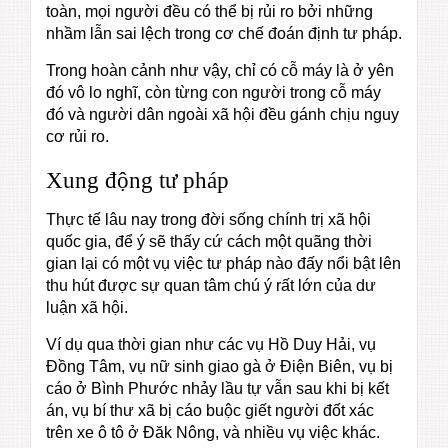
toàn, mọi người đều có thể bị rủi ro bởi những
nhầm lẫn sai lệch trong cơ chế đoán định tư pháp.
Trong hoàn cảnh như vậy, chỉ có cỗ máy là ở yên
đó vô lo nghĩ, còn từng con người trong cỗ máy
đó và người dân ngoài xã hội đều gánh chịu nguy
cơ rủi ro.
Xung động tư pháp
Thực tế lâu nay trong đời sống chính trị xã hội
quốc gia, để ý sẽ thấy cứ cách một quãng thời
gian lại có một vụ việc tư pháp nào đấy nổi bật lên
thu hút được sự quan tâm chú ý rất lớn của dư
luận xã hội.
Ví dụ qua thời gian như các vụ Hồ Duy Hải, vụ
Đồng Tâm, vụ nữ sinh giao gà ở Điện Biên, vụ bị
cáo ở Bình Phước nhảy lầu tự vẫn sau khi bị kết
án, vụ bí thư xã bị cáo buộc giết người đốt xác
trên xe ô tô ở Đăk Nông, và nhiều vụ việc khác.