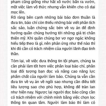
phạm cũng giống như hắt xô nước bẩn ra vườn,
một việc làm vô thức nhưng vẫn khiến cho cỏ dại
mọc lên.
Rõ ràng bên cạnh những bài báo đơn thuần là
đưa tin, báo chí còn thiếu những bài viết phân tích
sắc sảo, luận chứng sắc bén về vụ án để định
hướng quần chúng hướng tới những giá trị chân
thiện mỹ. Khi quần chúng bơ vơ ngơ ngác không
hiểu tiếp theo là gì, nên phản ứng như thế nào thì
khi đó cần có trách nhiệm của người lãnh đạo tinh
thần.
Tóm lại, về việc đưa thông tin tội phạm, chúng ta
cần phải làm tốt hơn việc phân loại báo chí, phân
loại đối tượng bạn đọc và nâng cao năng lực
phẩm chất của người làm báo. Chúng ta vẫn cần
đưa tin về vụ án về ngôi sao nhưng cần điều tiết
liều lượng sao cho phù hợp, không để tràn lan
như hiện nay. Ngược lại người đọc báo cũng cần
có trách nhiệm với chính mình bằng việc chọn lọc
thông tin quan tâm. Người làm báo thì làm có