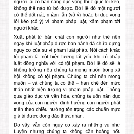
người lại có bản năng dục vọng thúc giục lôi kéo,
không thể nào từ bỏ được. Bởi lẽ đó một người
có thể dốt nát, nhầm lẫn (vô ý) hoặc bị dục vọng
lôi kéo (cố ý) vi phạm pháp luật, xâm phạm tới
người khác.
Xuất phát từ bản chất con người như thế nên
ngay khi luật pháp được ban hành đã chứa đựng
nguy cơ của sự vi phạm luật pháp. Nói cách khác
tội phạm là một hiện tượng tất yếu, khi có pháp
luật đồng nghĩa với có tội phạm. Bởi lẽ đó sẽ là
không tưởng nếu chúng ta mong muốn trong xã
hội không có tội phạm. Chúng ta chỉ nên mong
muốn – và chúng ta có thể – hạn chế đến mức
thấp nhất hiện tượng vi phạm pháp luật. Thông
qua giáo dục và văn hóa, chúng ta uốn nắn dục
vọng của con người, định hướng con người phát
triển theo chiều hướng tôn trọng các chuẩn mực
giá trị được đông đảo thừa nhận.
Do vậy, vẫn còn nguy cơ xảy ra những vụ như
Luyện nhưng chúng ta không cần hoảng hốt.