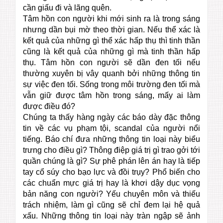
cần giấu đi và lãng quên.
Tâm hồn con người khi mới sinh ra là trong sáng
nhưng dần bụi mờ theo thời gian. Nếu thể xác là
kết quả của những gì thể xác hấp thụ thì tinh thần
cũng là kết quả của những gì mà tinh thần hấp
thụ. Tâm hồn con người sẽ dần đen tối nếu
thường xuyên bị vây quanh bởi những thông tin
sự việc đen tối. Sống trong môi trường đen tối mà
vẫn giữ được tâm hồn trong sáng, mấy ai làm
được điều đó?
Chúng ta thấy hàng ngày các báo dày đặc thông
tin về các vụ phạm tội, scandal của người nổi
tiếng. Báo chí đưa những thông tin loại này biểu
trưng cho điều gì? Thông điệp giá trị gì trao gởi tới
quần chúng là gì? Sự phê phán lên án hay là tiếp
tay cổ súy cho bạo lực và đồi trụy? Phổ biến cho
các chuẩn mực giá trị hay là khơi dậy dục vọng
bản năng con người? Yếu chuyên môn và thiếu
trách nhiệm, làm gì cũng sẽ chỉ đem lại hệ quả
xấu. Những thông tin loại này tràn ngập sẽ ảnh