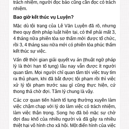
trách nhiệm, người đọc báo cũng cần đọc có trách
nhiệm.
Bao giờ kết thúc vụ Luyện?
Mặc dù tội trạng của Lê Văn Luyện đã rõ, nhưng
theo quy định pháp luật hiện tại, có thể phải mất 3,
4 tháng nữa phiên tòa sơ thẩm mới được tổ chức,
rồi 3, 4 tháng sau nữa mới có phiên tòa phúc thẩm
kết thúc sự việc.
Vấn đề thời gian giải quyết vụ án (thuật ngữ pháp
lý là thời hạn tố tụng) lâu nay vẫn được ít người
quan tâm. Mọi người chỉ quan tâm tới việc truy tìm
ra thủ phạm, khi đã bắt được tội phạm rồi thì việc
xử lý tội phạm trước sau gì cũng thực hiện, cứ
thong thả chờ đợi. Tâm lý chung là vậy.
Các cơ quan tiến hành tố tụng thường xuyên làm
việc chậm chạp với lý do làm việc có trách nhiệm,
làm việc thận trọng. Song họ đã bỏ mặc sự chờ
đợi đau khổ của nhiều người và đã gây ra nhiều
thiệt hại vô hình cho xã hội. Một điển hình của việc