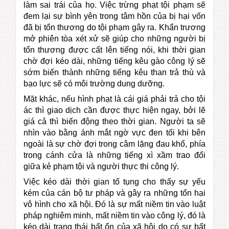
làm sai trái của họ. Việc trừng phạt tội phạm sẽ
đem lại sự bình yên trong tâm hồn của bị hại vốn
đã bị tổn thương do tội phạm gây ra. Khẩn trương
mở phiên tòa xét xử sẽ giúp cho những người bị
tổn thương được cất lên tiếng nói, khi thời gian
chờ đợi kéo dài, những tiếng kêu gào công lý sẽ
sớm biến thành những tiếng kêu than trả thù và
bạo lực sẽ có môi trường dung dưỡng.
Mặt khác, nếu hình phạt là cái giá phải trả cho tội
ác thì giao dịch cần được thực hiện ngay, bởi lẽ
giá cả thì biến động theo thời gian. Người ta sẽ
nhìn vào bằng ánh mắt ngờ vực đen tối khi bên
ngoài là sự chờ đợi trong câm lặng đau khổ, phía
trong cánh cửa là những tiếng xì xầm trao đổi
giữa kẻ phạm tội và người thực thi công lý.
Việc kéo dài thời gian tố tụng cho thấy sự yếu
kém của cán bộ tư pháp và gây ra những tổn hại
vô hình cho xã hội. Đó là sự mất niềm tin vào luật
pháp nghiêm minh, mất niềm tin vào công lý, đó là
kéo dài trạng thái bất ổn của xã hội do có sự bất