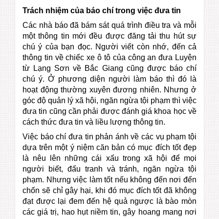
Trách nhiệm của báo chí trong việc đưa tin
Các nhà báo đã bám sát quá trình điều tra và mỗi
một thông tin mới đều được đăng tải thu hút sự
chú ý của bạn đọc. Người viết còn nhớ, đến cả
thông tin về chiếc xe ô tô của công an đưa Luyện
từ Lạng Sơn về Bắc Giang cũng được báo chí
chú ý. Ở phương diện người làm báo thì đó là
hoạt động thường xuyên đương nhiên. Nhưng ở
góc độ quản lý xã hội, ngăn ngừa tội phạm thì việc
đưa tin cũng cần phải được đánh giá khoa học về
cách thức đưa tin và liều lượng thông tin.
Việc báo chí đưa tin phản ánh về các vụ phạm tội
dựa trên một ý niệm căn bản có mục đích tốt đẹp
là nêu lên những cái xấu trong xã hội để mọi
người biết, đấu tranh và tránh, ngăn ngừa tội
phạm. Nhưng việc làm tốt nếu không đến nơi đến
chốn sẽ chỉ gây hại, khi đó mục đích tốt đã không
đạt được lại đem đến hệ quả ngược là bào mòn
các giá trị, hao hụt niềm tin, gây hoang mang nơi