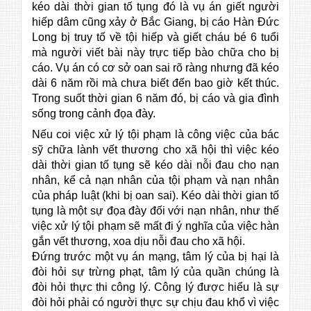
kéo dài thời gian tố tụng đó là vụ án giết người
hiếp dâm cũng xảy ở Bắc Giang, bị cáo Hàn Đức
Long bị truy tố về tội hiếp và giết cháu bé 6 tuổi
mà người viết bài này trực tiếp bào chữa cho bị
cáo. Vụ án có cơ sở oan sai rõ ràng nhưng đã kéo
dài 6 năm rồi mà chưa biết đến bao giờ kết thúc.
Trong suốt thời gian 6 năm đó, bị cáo và gia đình
sống trong cảnh đọa đày.
Nếu coi việc xử lý tội phạm là công việc của bác
sỹ chữa lành vết thương cho xã hội thì việc kéo
dài thời gian tố tụng sẽ kéo dài nỗi đau cho nạn
nhân, kể cả nạn nhân của tội phạm và nạn nhân
của pháp luật (khi bị oan sai). Kéo dài thời gian tố
tụng là một sự đọa đày đối với nạn nhân, như thế
việc xử lý tội phạm sẽ mất đi ý nghĩa của việc hàn
gắn vết thương, xoa dịu nỗi đau cho xã hội.
Đứng trước một vụ án mạng, tâm lý của bị hại là
đòi hỏi sự trừng phạt, tâm lý của quần chúng là
đòi hỏi thực thi công lý. Công lý được hiểu là sự
đòi hỏi phải có người thực sự chịu đau khổ vì việc