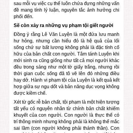
sau mỗi vụ việc cụ thể luôn chứa đựng những vấn
đề mang tính lý luận, nguyên tắc ảnh hưởng chi
phối đến.
Sẽ còn xảy ra những vụ phạm tội giết người
Đồng ý rằng Lê Văn Luyện là một đứa lưu manh
hư hỏng, nhưng cần hiểu đó là hệ quả của lối
sống chứ sự bất lương không phải là đặc tính cố
hữu của bản chất con người. Tâm tánh Luyện khi
mới sinh ra cũng giống như tất cả mọi người khác
đều trong sáng như một tờ giấy trắng, nhưng rồi
thời gian cuộc sống đã tô vẽ lên đó những điều
hay dở. Hành vi phạm tội của Luyện là kết quả kết
hợp giữa sự ngu dốt và bản năng dục vọng không
được kiềm chế.
Xét từ gốc rễ bản chất, tội phạm là một hiện tượng
tất yếu có nguyên nhân từ chính bản chất khiếm
khuyết của con người. Con người là thực thể có
trí thông minh nhưng không phải là không thể mắc
sai lầm (con người không phải thánh thần). Con