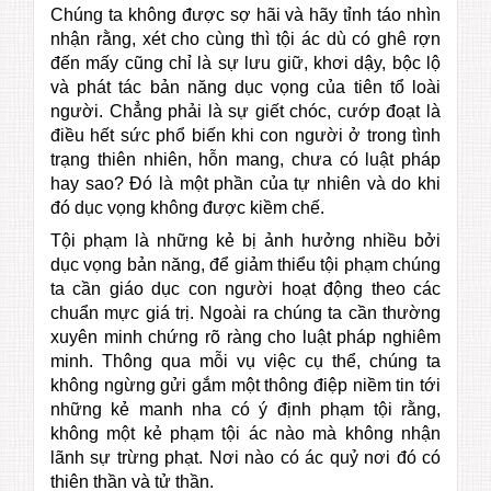
Chúng ta không được sợ hãi và hãy tỉnh táo nhìn
nhận rằng, xét cho cùng thì tội ác dù có ghê rợn
đến mấy cũng chỉ là sự lưu giữ, khơi dậy, bộc lộ
và phát tác bản năng dục vọng của tiên tổ loài
người. Chẳng phải là sự giết chóc, cướp đoạt là
điều hết sức phổ biến khi con người ở trong tình
trạng thiên nhiên, hỗn mang, chưa có luật pháp
hay sao? Đó là một phần của tự nhiên và do khi
đó dục vọng không được kiềm chế.
Tội phạm là những kẻ bị ảnh hưởng nhiều bởi
dục vọng bản năng, để giảm thiểu tội phạm chúng
ta cần giáo dục con người hoạt động theo các
chuẩn mực giá trị. Ngoài ra chúng ta cần thường
xuyên minh chứng rõ ràng cho luật pháp nghiêm
minh. Thông qua mỗi vụ việc cụ thể, chúng ta
không ngừng gửi gắm một thông điệp niềm tin tới
những kẻ manh nha có ý định phạm tội rằng,
không một kẻ phạm tội ác nào mà không nhận
lãnh sự trừng phạt. Nơi nào có ác quỷ nơi đó có
thiên thần và tử thần.