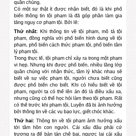
quần chúng.
Có một sự thật ít được nhận biết, đó là khi phổ
biến thông tin tội phạm là đã góp phần làm gia
tăng nguy cơ phạm tội. Bởi lẽ:
Thứ nhất:
Khi thông tin về tội phạm, mô tả tội
phạm, đồng nghĩa với phổ biến hình dung về tội
phạm, phổ biến cách thức phạm tội, phổ biến tâm
lý phạm tội.
Trong thực tế, tội phạm chỉ xảy ra trong một phạm
vi hẹp. Nhưng khi được phổ biến, nhiều tầng lớp
quần chúng với nhận thức, tâm lý khác nhau sẽ
biết về sự việc phạm tội, người chưa biết cũng
được phổ biến cho biết. Khi có hiểu biết về tội
phạm, người ta có thể lên án đó là điều xấu xa,
nhưng cũng có thể học hỏi làm theo tội phạm. Rất
có thể trước khi phạm tội, Luyện đã bị ảnh hưởng
bởi thông tin về các vụ bạo lực, giết chóc khác.
Thứ hai:
Thông tin về tội phạm ảnh hưởng xấu
tới tâm hồn con người. Cái xấu đâu phải cứ
trương ra để bàn tán chê bai, ngược lại cái xấu