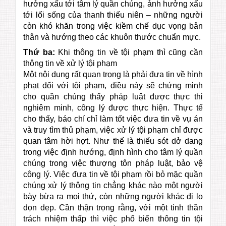
hưởng xấu tới tâm lý quần chúng, ảnh hưởng xấu
tới lối sống của thanh thiếu niên – những người
còn khó khăn trong việc kiềm chế dục vọng bản
thân và hướng theo các khuôn thước chuẩn mực.
Thứ ba:
Khi thông tin về tội phạm thì cũng cần
thông tin về xử lý tội phạm
Một nội dung rất quan trọng là phải đưa tin về hình
phạt đối với tội phạm, điều này sẽ chứng minh
cho quần chúng thấy pháp luật được thực thi
nghiêm minh, công lý được thực hiện. Thực tế
cho thấy, báo chí chỉ làm tốt việc đưa tin về vụ án
và truy tìm thủ phạm, việc xử lý tội phạm chỉ được
quan tâm hời hợt. Như thế là thiếu sót dở dang
trong việc định hướng, định hình cho tâm lý quần
chúng trong việc thượng tôn pháp luật, bảo vệ
công lý. Việc đưa tin về tội phạm rồi bỏ mặc quần
chúng xử lý thông tin chẳng khác nào một người
bày bừa ra mọi thứ, còn những người khác đi lo
dọn dẹp. Cần thận trọng rằng, với một tinh thần
trách nhiệm thấp thì việc phổ biến thông tin tội