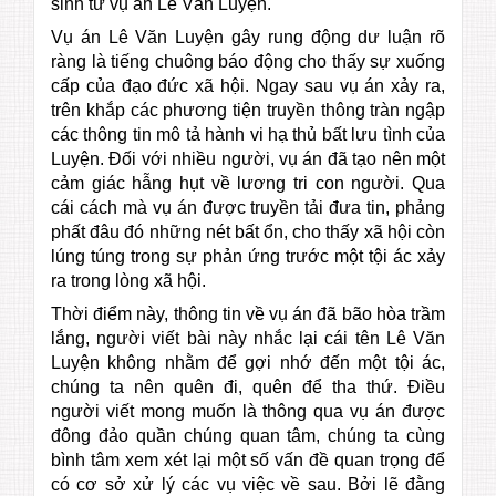
sinh từ vụ án Lê Văn Luyện.
Vụ án Lê Văn Luyện gây rung động dư luận rõ
ràng là tiếng chuông báo động cho thấy sự xuống
cấp của đạo đức xã hội. Ngay sau vụ án xảy ra,
trên khắp các phương tiện truyền thông tràn ngập
các thông tin mô tả hành vi hạ thủ bất lưu tình của
Luyện. Đối với nhiều người, vụ án đã tạo nên một
cảm giác hẫng hụt về lương tri con người. Qua
cái cách mà vụ án được truyền tải đưa tin, phảng
phất đâu đó những nét bất ổn, cho thấy xã hội còn
lúng túng trong sự phản ứng trước một tội ác xảy
ra trong lòng xã hội.
Thời điểm này, thông tin về vụ án đã bão hòa trầm
lắng, người viết bài này nhắc lại cái tên Lê Văn
Luyện không nhằm để gợi nhớ đến một tội ác,
chúng ta nên quên đi, quên để tha thứ. Điều
người viết mong muốn là thông qua vụ án được
đông đảo quần chúng quan tâm, chúng ta cùng
bình tâm xem xét lại một số vấn đề quan trọng để
có cơ sở xử lý các vụ việc về sau. Bởi lẽ đằng