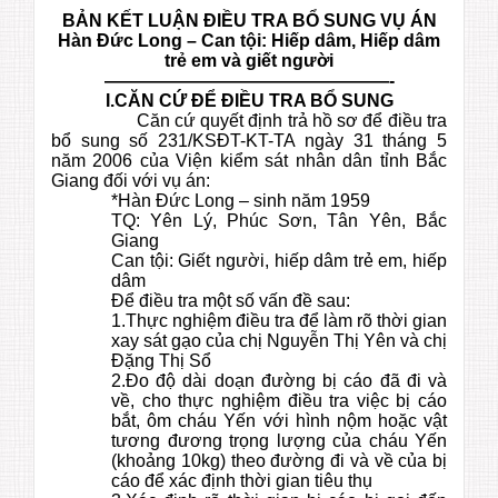
BẢN KẾT LUẬN ĐIỀU TRA BỔ SUNG VỤ ÁN
Hàn Đức Long – Can tội: Hiếp dâm, Hiếp dâm
trẻ em và giết người
————————————————-
I.
CĂN CỨ ĐỂ ĐIỀU TRA BỔ SUNG
Căn cứ quyết định trả hồ sơ để điều tra
bổ sung số 231/KSĐT-KT-TA ngày 31 tháng 5
năm 2006 của Viện kiểm sát nhân dân tỉnh Bắc
Giang đối với vụ án:
*Hàn Đức Long – sinh năm 1959
TQ: Yên Lý, Phúc Sơn, Tân Yên, Bắc
Giang
Can tội: Giết người, hiếp dâm trẻ em, hiếp
dâm
Để điều tra một số vấn đề sau:
1.Thực nghiệm điều tra để làm rõ thời gian
xay sát gạo của chị Nguyễn Thị Yên và chị
Đặng Thị Sổ
2.Đo độ dài doạn đường bị cáo đã đi và
về, cho thực nghiệm điều tra việc bị cáo
bắt, ôm cháu Yến với hình nộm hoặc vật
tương đương trọng lượng của cháu Yến
(khoảng 10kg) theo đường đi và về của bị
cáo để xác định thời gian tiêu thụ