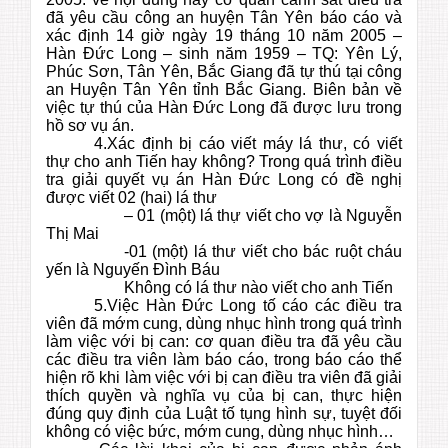
đã yêu cầu công an huyện Tân Yên báo cáo và
xác định 14 giờ ngày 19 tháng 10 năm 2005 –
Hàn Đức Long – sinh năm 1959 – TQ: Yên Lý,
Phúc Sơn, Tân Yên, Bắc Giang đã tự thú tại công
an Huyện Tân Yên tỉnh Bắc Giang. Biên bản về
việc tự thú của Hàn Đức Long đã được lưu trong
hồ sơ vụ án.
4.Xác định bị cáo viết máy lá thư, có viết
thự cho anh Tiến hay không? Trong quá trình điều
tra giải quyết vụ án Hàn Đức Long có đề nghị
được viết 02 (hai) lá thư
– 01 (một) lá thự viết cho vợ là Nguyễn
Thị Mai
-01 (một) lá thư viết cho bác ruột cháu
yến là Nguyến Đình Báu
Không có lá thư nào viết cho anh Tiến
5.Việc Hàn Đức Long tố cáo các điều tra
viên đã mớm cung, dùng nhục hình trong quá trình
làm việc với bị can: cơ quan điều tra đã yêu cầu
các điều tra viên làm báo cáo, trong báo cáo thể
hiện rõ khi làm việc với bị can điều tra viên đã giải
thích quyền và nghĩa vụ của bị can, thực hiện
đúng quy định của Luật tố tụng hình sự, tuyệt đối
không có việc bức, mớm cung, dùng nhục hình…