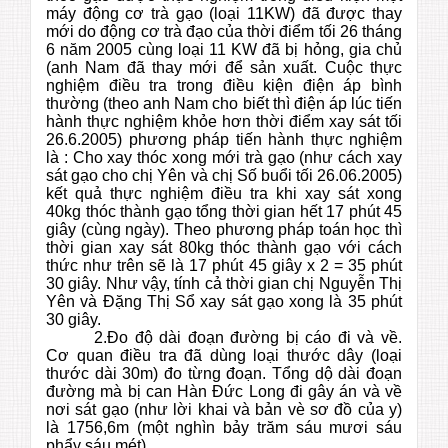
máy động cơ trà gạo (loại 11KW) đã được thay
mới do động cơ trà đạo của thời điểm tối 26 tháng
6 năm 2005 cùng loại 11 KW đã bị hỏng, gia chủ
(anh Nam đã thay mới để sản xuất. Cuộc thực
nghiệm điều tra trong điều kiện điện áp bình
thường (theo anh Nam cho biết thì điện áp lúc tiến
hành thực nghiệm khỏe hơn thời điểm xay sát tối
26.6.2005) phương pháp tiến hành thực nghiệm
là : Cho xay thóc xong mới trà gạo (như cách xay
sát gạo cho chị Yên và chị Số buổi tối 26.06.2005)
kết quả thực nghiệm điều tra khi xay sát xong
40kg thóc thành gạo tổng thời gian hết 17 phút 45
giây (cùng ngày). Theo phương pháp toán học thì
thời gian xay sát 80kg thóc thành gạo với cách
thức như trên sẽ là 17 phút 45 giây x 2 = 35 phút
30 giây. Như vậy, tính cả thời gian chị Nguyễn Thị
Yên và Đặng Thị Sổ xay sát gạo xong là 35 phút
30 giây.
2.Đo độ dài đoạn đường bị cáo đi và về.
Cơ quan điều tra đã dùng loại thước dây (loại
thước dài 30m) đo từng đoạn. Tổng dộ dài đoạn
đường mà bị can Hàn Đức Long đi gây án và về
nơi sát gạo (như lời khai và bản vè sơ đồ của y)
là 1756,6m (một nghìn bảy trăm sáu mươi sáu
phẩy sáu mét)