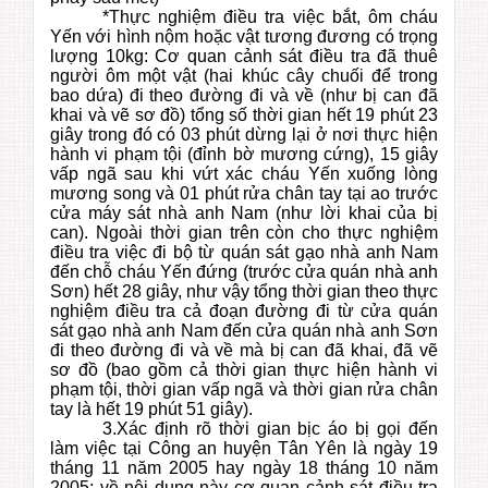
*Thực nghiệm điều tra việc bắt, ôm cháu
Yến với hình nộm hoặc vật tương đương có trọng
lượng 10kg: Cơ quan cảnh sát điều tra đã thuê
người ôm một vật (hai khúc cây chuối để trong
bao dứa) đi theo đường đi và về (như bị can đã
khai và vẽ sơ đồ) tổng số thời gian hết 19 phút 23
giây trong đó có 03 phút dừng lại ở nơi thực hiện
hành vi phạm tội (đỉnh bờ mương cứng), 15 giây
vấp ngã sau khi vứt xác cháu Yến xuống lòng
mương song và 01 phút rửa chân tay tại ao trước
cửa máy sát nhà anh Nam (như lời khai của bị
can). Ngoài thời gian trên còn cho thực nghiệm
điều tra việc đi bộ từ quán sát gạo nhà anh Nam
đến chỗ cháu Yến đứng (trước cửa quán nhà anh
Sơn) hết 28 giây, như vậy tổng thời gian theo thực
nghiệm điều tra cả đoạn đường đi từ cửa quán
sát gạo nhà anh Nam đến cửa quán nhà anh Sơn
đi theo đường đi và về mà bị can đã khai, đã vẽ
sơ đồ (bao gồm cả thời gian thực hiện hành vi
phạm tội, thời gian vấp ngã và thời gian rửa chân
tay là hết 19 phút 51 giây).
3.Xác định rõ thời gian bịc áo bị gọi đến
làm việc tại Công an huyện Tân Yên là ngày 19
tháng 11 năm 2005 hay ngày 18 tháng 10 năm
2005: về nội dung này cơ quan cảnh sát điều tra