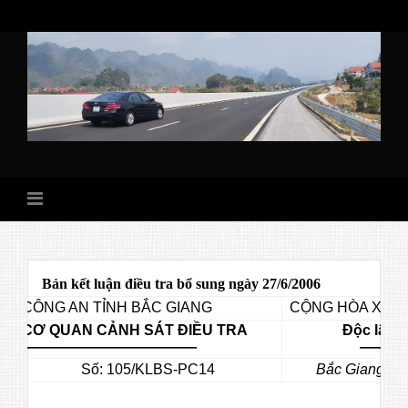
Skip
to
content
Bản kết luận điều tra bổ sung ngày 27/6/2006
CÔNG AN TỈNH BẮC GIANG
CỘNG HÒA XÃ H
CƠ QUAN CẢNH SÁT ĐIỀU TRA
Độc lập 
————————————
———
Số: 105/KLBS-PC14
Bắc Giang, n