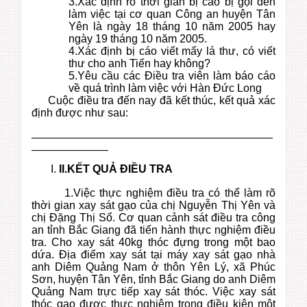
3.Xác định rõ thời gian bị cáo bị gọi đến
làm việc tại cơ quan Công an huyện Tân
Yên là ngày 18 tháng 10 năm 2005 hay
ngày 19 tháng 10 năm 2005.
4.Xác định bị cáo viết mấy lá thư, có viết
thư cho anh Tiến hay không?
5.Yêu cầu các Điều tra viên làm báo cáo
về quá trình làm việc với Hàn Đức Long
Cuộc điều tra đến nay đã kết thúc, kết quả xác
định được như sau:
——————————————————————
———————
II.
KẾT QUẢ ĐIỀU TRA
1.Việc thực nghiệm điều tra có thể làm rõ
thời gian xay sát gạo của chị Nguyễn Thị Yên và
chị Đặng Thị Sổ. Cơ quan cảnh sát điều tra công
an tỉnh Bắc Giang đã tiến hành thực nghiệm điều
tra. Cho xay sát 40kg thóc đựng trong một bao
dứa. Địa điểm xay sát tại máy xay sát gạo nhà
anh Diêm Quảng Nam ở thôn Yên Lý, xã Phúc
Sơn, huyện Tân Yên, tỉnh Bắc Giang do anh Diêm
Quảng Nam trực tiếp xay sát thóc. Việc xay sát
thóc gạo được thực nghiệm trong điều kiện một