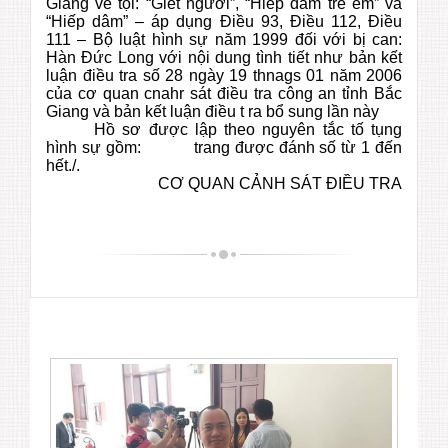
Giang về tội: “Giết người”, “Hiếp dâm trẻ em” và
“Hiếp dâm” – áp dụng Điều 93, Điều 112, Điều
111 – Bộ luật hình sự năm 1999 đối với bị can:
Hàn Đức Long với nội dung tình tiết như bản kết
luận điều tra số 28 ngày 19 thnags 01 năm 2006
của cơ quan cnahr sát điều tra công an tỉnh Bắc
Giang và bản kết luận điều t ra bổ sung lần này
Hồ sơ được lập theo nguyên tắc tố tụng
hình sự gồm: trang được đánh số từ 1 đến
hết./.
CƠ QUAN CẢNH SÁT ĐIỀU TRA