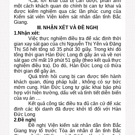
-Các lời khai của bị can được phản ánh
một cách khách quan do chính bị can tự khai và
được kiểm nghiệm qua các lần phúc cung của
Kiểm sát viên Viện kiểm sát nhân dân tỉnh Bắc
Giang.
III. NHẬN XÉT VÀ ĐỀ NGHỊ
1.Nhận xét:
Việc thực nghiệm điều tra để xác định thời
gian xay sát gạo của chị Nguyễn Thị Yên và Đặng
Thị Sổ hết tổng số 35 phút 30 giây. Trong khi đó
tổng thời gian Hàn Đức Long đi gây án và về nơi
sát gạo chỉ mất 19 phút 51 giây (theo kết quả thực
nghiệm điều tra). Do đó, Hàn Đức Long có thừa
thời gian để gây án.
Quá trình hỏi cung bị can được tiến hành
khách quan, đúng pháp luật , không có sự bức
mớm cung. Hàn Đức Long tự giác khai báo phù
hợp với hiện trường, dấu vết và tình tiết diễn biến
của vụ án …
Kết quả công tác điều tra đủ căn cứ để xác
định các tội danh đã được khởi tố đối với Hàn
Đức Long
2.Đề nghị
Đề nghị Viện kiểm sát nhân dân tỉnh Bắc
Giang truy tố trước Tòa án nhân d ân tỉnh Bắc