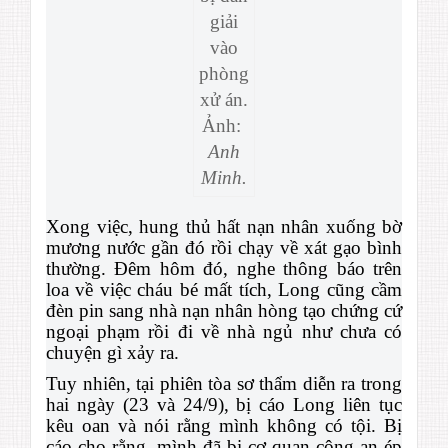
giải
vào
phòng
xử án.
Ảnh:
Anh
Minh.
Xong việc, hung thủ hất nạn nhân xuống bờ
mương nước gần đó rồi chạy về xát gạo bình
thường. Đêm hôm đó, nghe thông báo trên
loa về việc cháu bé mất tích, Long cũng cầm
đèn pin sang nhà nạn nhân hòng tạo chứng cứ
ngoại phạm rồi đi về nhà ngủ như chưa có
chuyện gì xảy ra.
Tuy nhiên, tại phiên tòa sơ thẩm diễn ra trong
hai ngày (23 và 24/9), bị cáo Long liên tục
kêu oan và nói rằng mình không có tội. Bị
cáo cho rằng, mình đã bị cơ quan công an ép