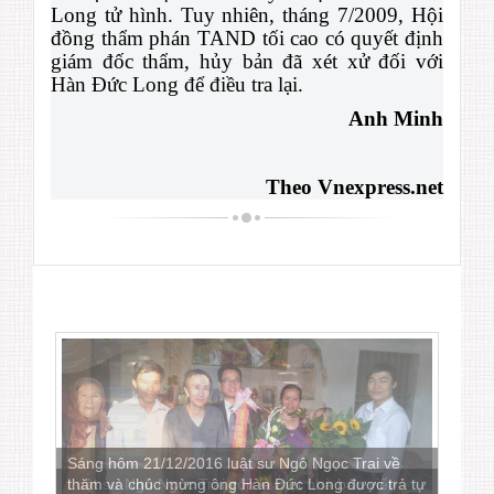
Long tử hình. Tuy nhiên, tháng 7/2009, Hội
đồng thẩm phán TAND tối cao có quyết định
giám đốc thẩm, hủy bản đã xét xử đối với
Hàn Đức Long để điều tra lại.
Anh Minh
Theo Vnexpress.net
Sáng hôm 21/12/2016 luật sư Ngô Ngọc Trai về
Luật sư Ngô Ngọc Trai còn là một nhà báo viết
thăm và chúc mừng ông Hàn Đức Long được trả tự