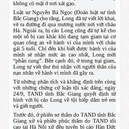
không có mặt ở nơi xát gạo.
Luật sư Nguyễn Bá Ngọc (Đoàn luật sư tỉnh
Bắc Giang) cho rằng, Long đã tự viết lời khai,
vẽ ra đường đi qua mương nước nơi vứt cháu
Hà. Ngoài ra, bị cáo Long cũng đã tự kể cho
một số bị can khác khi đang tạm giam tại cơ
quan công an về hành vi của mình với cháu
gái 5 tuổi. Chỉ đến khi biết được hành vi của
mình sẽ nhận mức án cao nhất, Long mới
“phản cung”. Bên cạnh đó, ở trong trại giam,
Long tự viết thư thú nhận với người thân của
nạn nhân về hành vi mình đã gây ra.
Từ những phân tích và khẳng định trên cùng
với những chứng cứ luận tội xác đáng, ngày
24/9, TAND tỉnh Bắc Giang quyết định tử
hình với bị cáo Long về tội hiếp dâm trẻ em
và giết người.
Trước đó, ở phiên sơ thẩm do TAND tỉnh Bắc
Giang xử và phiên phúc thẩm do TAND tối
cao tại Hà Nội xử đều tuyên bị cáo Hàn Đức