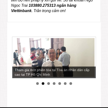
tiến bộ nền pháp lý xin gửi về:
Số tài khoản Ngô
Ngọc Trai
103880.275313 ngân hàng
Viettinbank
.
Trân trọng cảm ơn!
Tham gia một phiên tòa tại Tòa án nhân dân cấp
cao tại TP Hồ Chí Minh