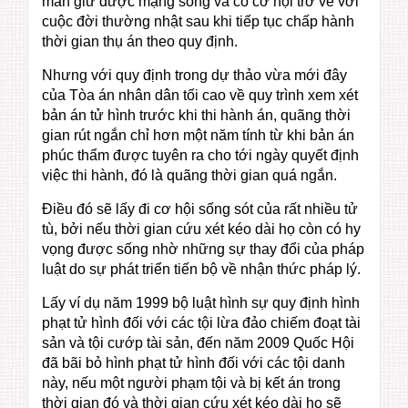
mắn giữ được mạng sống và có cơ hội trở về với
cuộc đời thường nhật sau khi tiếp tục chấp hành
thời gian thụ án theo quy định.
Nhưng với quy định trong dự thảo vừa mới đây
của Tòa án nhân dân tối cao về quy trình xem xét
bản án tử hình trước khi thi hành án, quãng thời
gian rút ngắn chỉ hơn một năm tính từ khi bản án
phúc thẩm được tuyên ra cho tới ngày quyết định
việc thi hành, đó là quãng thời gian quá ngắn.
Điều đó sẽ lấy đi cơ hội sống sót của rất nhiều tử
tù, bởi nếu thời gian cứu xét kéo dài họ còn có hy
vọng được sống nhờ những sự thay đổi của pháp
luật do sự phát triển tiến bộ về nhận thức pháp lý.
Lấy ví dụ năm 1999 bộ luật hình sự quy định hình
phạt tử hình đối với các tội lừa đảo chiếm đoạt tài
sản và tội cướp tài sản, đến năm 2009 Quốc Hội
đã bãi bỏ hình phạt tử hình đối với các tội danh
này, nếu một người phạm tội và bị kết án trong
thời gian đó và thời gian cứu xét kéo dài họ sẽ